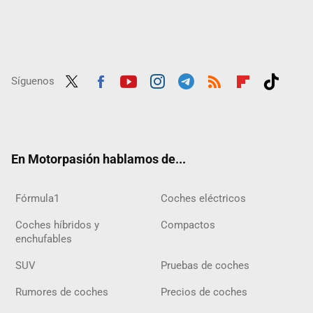
Síguenos
Twit
Fac
Yout
Inst
Tele
RSS
Flip
Tikt
ter
ebo
ube
agra
gra
boar
ok
ok
m
m
d
En Motorpasión hablamos de...
Fórmula1
Coches eléctricos
Coches híbridos y
Compactos
enchufables
SUV
Pruebas de coches
Rumores de coches
Precios de coches