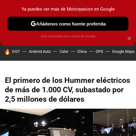
Ya puedes ver más de Motorpasion en Google
MENÚ
NUEVO
Añádenos como fuente preferida
PRUEBAS
COCHES ELÉCTRICOS
OBSERVATORIO
F1
Solo necesitas una cuenta de Google
×
HOY SE HABLA DE
DGT
Android Auto
Calor
China
GPS
Google Maps
El primero de los Hummer eléctricos
de más de 1.000 CV, subastado por
2,5 millones de dólares