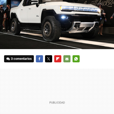
3 comentarios
FACEBOOK
TWITTER
FLIPBOARD
E-
WHATSAPP
MAIL