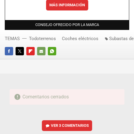
MÁS INFORMACIÓN
CONSEJO OFRECIDO POR LA MARCA
TEMAS
Todoterrenos
Coches eléctricos
Subastas de
FACEBOOK
TWITTER
FLIPBOARD
E-
WHATSAPP
MAIL
Comentarios cerrados
VER
3 COMENTARIOS