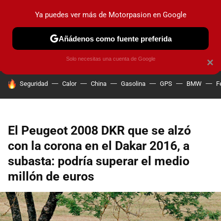
Ya puedes ver más de Motorpasion en Google
PRUEBAS
COCHES ELÉCTRICOS
OBSERVATORIO
F1
Añádenos como fuente preferida
Solo necesitas una cuenta de Google
×
HOY SE HABLA DE
Seguridad
Calor
China
Gasolina
GPS
BMW
F
El Peugeot 2008 DKR que se alzó
con la corona en el Dakar 2016, a
subasta: podría superar el medio
millón de euros