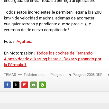
encargada de enviar toda su entrega al eje trasero.
Todos estos ingredientes le permiten llegar a los 200
km/h de velocidad máxima, además de acometer
cualquier terreno y pendiente que se precie. ¿Le
veremos de de nuevo compitiendo?
Fotos:
Aguttes
.
En Motorpasión |
Todos los coches de Fernando
Alonso desde el karting hasta el Dakar y pasando por
la Fórmula 1
TEMAS
Todoterrenos
Peugeot
Peugeot 2008 DKR
FACEBOOK
TWITTER
FLIPBOARD
E-
WHATSAPP
MAIL