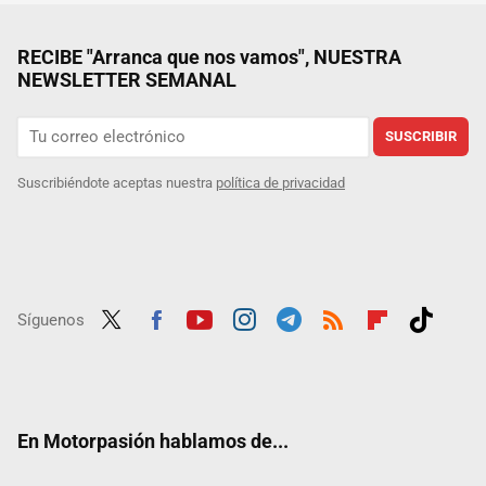
RECIBE "Arranca que nos vamos", NUESTRA
NEWSLETTER SEMANAL
SUSCRIBIR
Suscribiéndote aceptas nuestra
política de privacidad
Síguenos
Twit
Fac
Yout
Inst
Tele
RSS
Flip
Tikt
ter
ebo
ube
agra
gra
boar
ok
ok
m
m
d
En Motorpasión hablamos de...