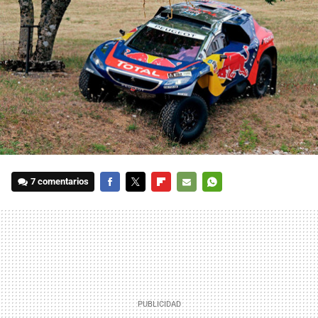
7 comentarios
FACEBOOK
TWITTER
FLIPBOARD
E-
WHATSAPP
MAIL