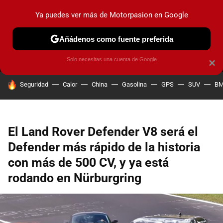
Ya puedes ver más de Motorpasion en Google
MENÚ
NUEVO
Añádenos como fuente preferida
PRUEBAS
COCHES ELÉCTRICOS
OBSERVATORIO
F1
Solo necesitas una cuenta de Google
×
HOY SE HABLA DE
Seguridad
Calor
China
Gasolina
GPS
SUV
B
El Land Rover Defender V8 será el
Defender más rápido de la historia
con más de 500 CV, y ya está
rodando en Nürburgring