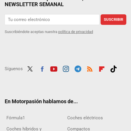
NEWSLETTER SEMANAL
SUSCRIBIR
Suscribiéndote aceptas nuestra
política de privacidad
Síguenos
Twit
Fac
Yout
Inst
Tele
RSS
Flip
Tikt
ter
ebo
ube
agra
gra
boar
ok
ok
m
m
d
En Motorpasión hablamos de...
Fórmula1
Coches eléctricos
Coches híbridos y
Compactos