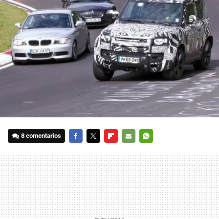
8 comentarios
FACEBOOK
TWITTER
FLIPBOARD
E-
WHATSAPP
MAIL