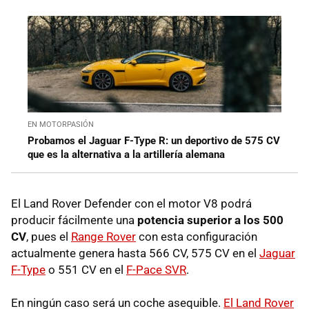
EN MOTORPASIÓN
Probamos el Jaguar F-Type R: un deportivo de 575 CV
que es la alternativa a la artillería alemana
El Land Rover Defender con el motor V8 podrá
producir fácilmente una
potencia superior a los 500
CV
, pues el
Range Rover
con esta configuración
actualmente genera hasta 566 CV, 575 CV en el
Jaguar
F-Type
o 551 CV en el
F-Pace SVR
.
En ningún caso será un coche asequible.
El Land Rover