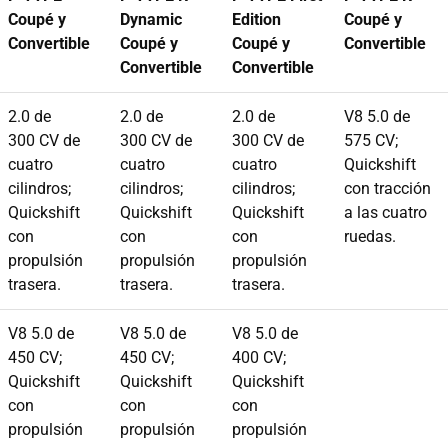
Coupé y
Dynamic
Edition
Coupé y
Convertible
Coupé y
Coupé y
Convertible
Convertible
Convertible
2.0 de
2.0 de
2.0 de
V8 5.0 de
300 CV de
300 CV de
300 CV de
575 CV;
cuatro
cuatro
cuatro
Quickshift
cilindros;
cilindros;
cilindros;
con tracción
Quickshift
Quickshift
Quickshift
a las cuatro
con
con
con
ruedas.
propulsión
propulsión
propulsión
trasera.
trasera.
trasera.
V8 5.0 de
V8 5.0 de
V8 5.0 de
450 CV;
450 CV;
400 CV;
Quickshift
Quickshift
Quickshift
con
con
con
propulsión
propulsión
propulsión