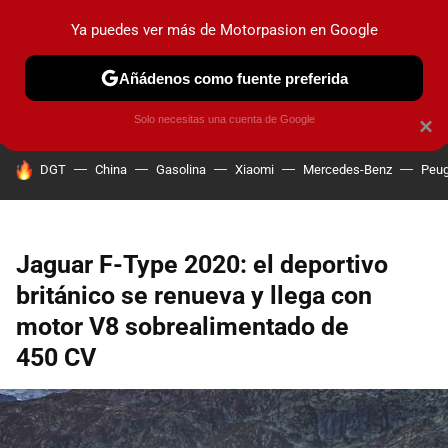
Ya puedes ver más de Motorpasion en Google
PRUEBAS
COCHES ELÉCTRICOS
OBSERVATORIO
F1
Añádenos como fuente preferida
Solo necesitas una cuenta de Google
×
HOY SE HABLA DE
DGT
China
Gasolina
Xiaomi
Mercedes-Benz
Peug
Jaguar F-Type 2020: el deportivo
británico se renueva y llega con
motor V8 sobrealimentado de
450 CV