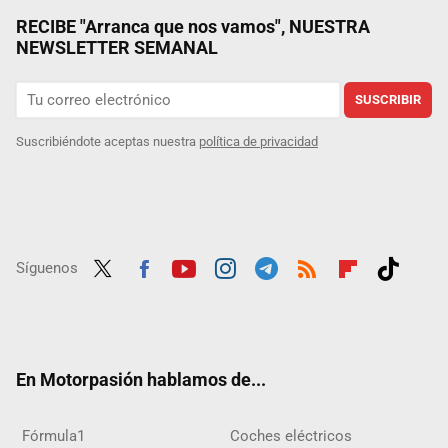
RECIBE "Arranca que nos vamos", NUESTRA
NEWSLETTER SEMANAL
SUSCRIBIR
Suscribiéndote aceptas nuestra
política de privacidad
Síguenos
Twit
Fac
Yout
Inst
Tele
RSS
Flip
Tikt
ter
ebo
ube
agra
gra
boar
ok
ok
m
m
d
En Motorpasión hablamos de...
Fórmula1
Coches eléctricos