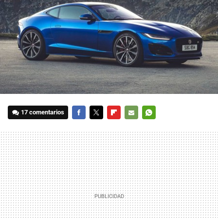
17 comentarios
FACEBOOK
TWITTER
FLIPBOARD
E-
WHATSAPP
MAIL