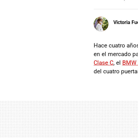
Victoria F
Hace cuatro año
en el mercado pa
Clase C
, el
BMW S
del cuatro puert