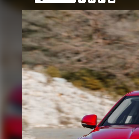
FACEBOOK
TWITTER
FLIPBOARD
E-
MAIL