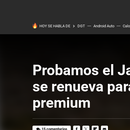
HOY SE HABLA DE
DGT
Android Auto
Calo
Probamos el Ja
se renueva para
premium
15 comentarios