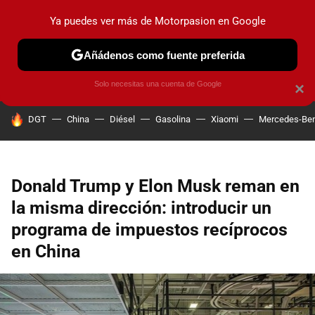
Ya puedes ver más de Motorpasion en Google
PRUEBAS
COCHES ELÉCTRICOS
OBSERVATORIO
F1
Añádenos como fuente preferida
Solo necesitas una cuenta de Google
×
HOY SE HABLA DE
DGT
China
Diésel
Gasolina
Xiaomi
Mercedes-Be
Donald Trump y Elon Musk reman en
la misma dirección: introducir un
programa de impuestos recíprocos
en China