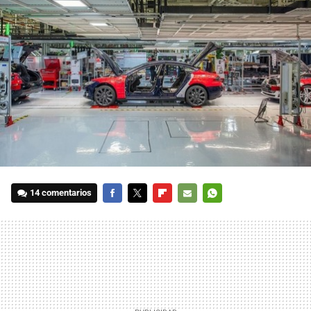
14 comentarios
FACEBOOK
TWITTER
FLIPBOARD
E-
WHATSAPP
MAIL