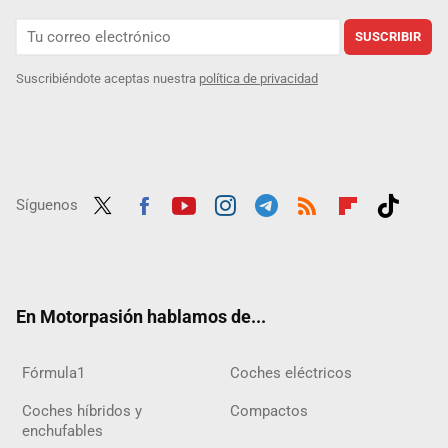
SUSCRIBIR
Suscribiéndote aceptas nuestra
política de privacidad
Síguenos
Twit
Fac
Yout
Inst
Tele
RSS
Flip
Tikt
ter
ebo
ube
agra
gra
boar
ok
ok
m
m
d
En Motorpasión hablamos de...
Fórmula1
Coches eléctricos
Coches híbridos y
Compactos
enchufables