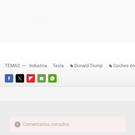
TEMAS
Industria
Tesla
Donald Trump
Coches en
FACEBOOK
TWITTER
FLIPBOARD
E-
WHATSAPP
MAIL
Comentarios cerrados