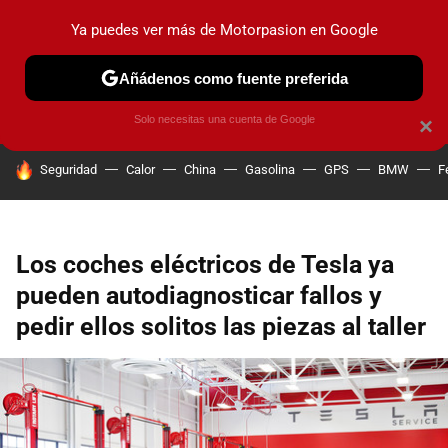
Ya puedes ver más de Motorpasion en Google
PRUEBAS
COCHES ELÉCTRICOS
OBSERVATORIO
F1
Añádenos como fuente preferida
Solo necesitas una cuenta de Google
×
HOY SE HABLA DE
Seguridad
Calor
China
Gasolina
GPS
BMW
F
Los coches eléctricos de Tesla ya
pueden autodiagnosticar fallos y
pedir ellos solitos las piezas al taller