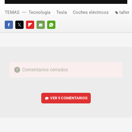
TEMAS
Tecnología
Tesla
Coches eléctricos
taller
FACEBOOK
TWITTER
FLIPBOARD
E-
WHATSAPP
MAIL
Comentarios cerrados
VER
9 COMENTARIOS