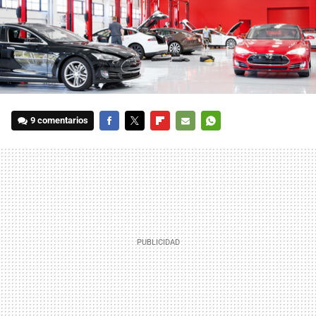
9 comentarios
FACEBOOK
TWITTER
FLIPBOARD
E-
WHATSAPP
MAIL