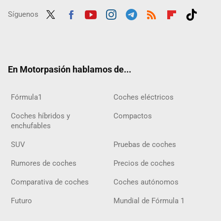
Síguenos
Twit
Fac
Yout
Inst
Tele
RSS
Flip
Tikt
ter
ebo
ube
agra
gra
boar
ok
ok
m
m
d
En Motorpasión hablamos de...
Fórmula1
Coches eléctricos
Coches híbridos y
Compactos
enchufables
SUV
Pruebas de coches
Rumores de coches
Precios de coches
Comparativa de coches
Coches autónomos
Futuro
Mundial de Fórmula 1