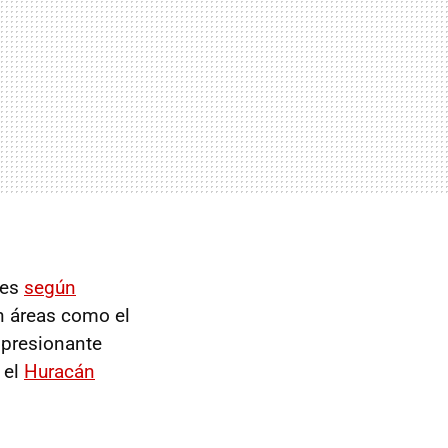
ues
según
n áreas como el
mpresionante
 el
Huracán