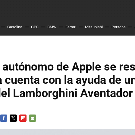
Gasolina
GPS
BMW
Ferrari
Mitsubishi
Porsche
 autónomo de Apple se res
a cuenta con la ayuda de u
del Lamborghini Aventador
FACEBOOK
TWITTER
FLIPBOARD
E-
MAIL