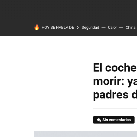
HOY SE HABLA DE
Seguridad
Calor
China
El coche
morir: y
padres 
Sin comentarios