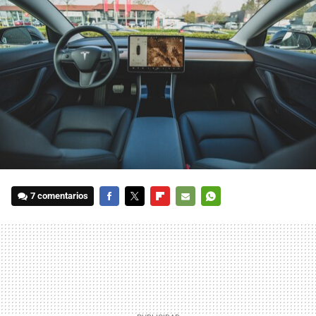
7 comentarios
FACEBOOK
TWITTER
FLIPBOARD
E-
WHATSAPP
MAIL