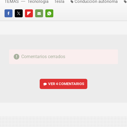
TEMAS
Tecnología
Tesla
Conducción autónoma
FACEBOOK
TWITTER
FLIPBOARD
E-
WHATSAPP
MAIL
Comentarios cerrados
VER
4 COMENTARIOS