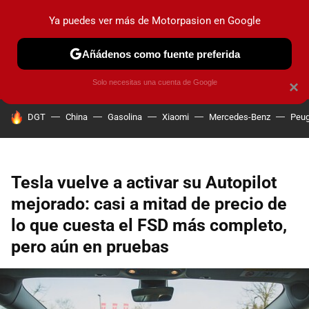
Ya puedes ver más de Motorpasion en Google
PRUEBAS
COCHES ELÉCTRICOS
OBSERVATORIO
F1
Añádenos como fuente preferida
Solo necesitas una cuenta de Google
×
HOY SE HABLA DE
DGT
China
Gasolina
Xiaomi
Mercedes-Benz
Peug
Tesla vuelve a activar su Autopilot
mejorado: casi a mitad de precio de
lo que cuesta el FSD más completo,
pero aún en pruebas