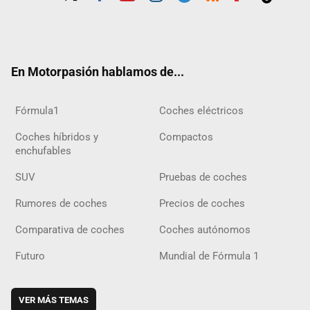
Twit
Fac
Yout
Inst
Tele
RSS
Flip
Tikt
ter
ebo
ube
agra
gra
boar
ok
ok
m
m
d
En Motorpasión hablamos de...
Fórmula1
Coches eléctricos
Coches híbridos y
Compactos
enchufables
SUV
Pruebas de coches
Rumores de coches
Precios de coches
Comparativa de coches
Coches autónomos
Futuro
Mundial de Fórmula 1
VER MÁS TEMAS