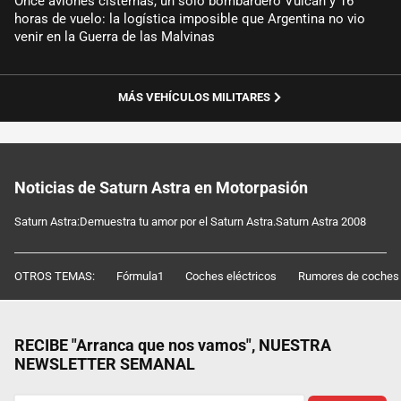
Once aviones cisternas, un sólo bombardero Vulcan y 16
horas de vuelo: la logística imposible que Argentina no vio
venir en la Guerra de las Malvinas
MÁS VEHÍCULOS MILITARES
Noticias de Saturn Astra en Motorpasión
Saturn Astra:Demuestra tu amor por el Saturn Astra.Saturn Astra 2008
OTROS TEMAS:
Fórmula1
Coches eléctricos
Rumores de coches
RECIBE "Arranca que nos vamos", NUESTRA
NEWSLETTER SEMANAL