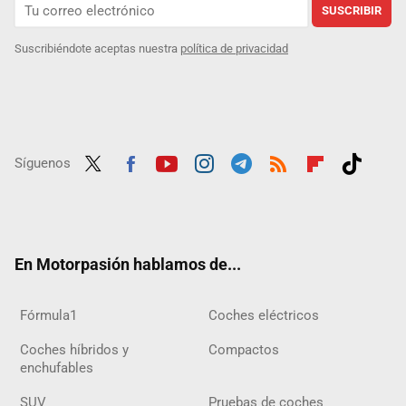
SUSCRIBIR
Suscribiéndote aceptas nuestra
política de privacidad
Síguenos
Twit
Fac
Yout
Inst
Tele
RSS
Flip
Tikt
ter
ebo
ube
agra
gra
boar
ok
ok
m
m
d
En Motorpasión hablamos de...
Fórmula1
Coches eléctricos
Coches híbridos y
Compactos
enchufables
SUV
Pruebas de coches