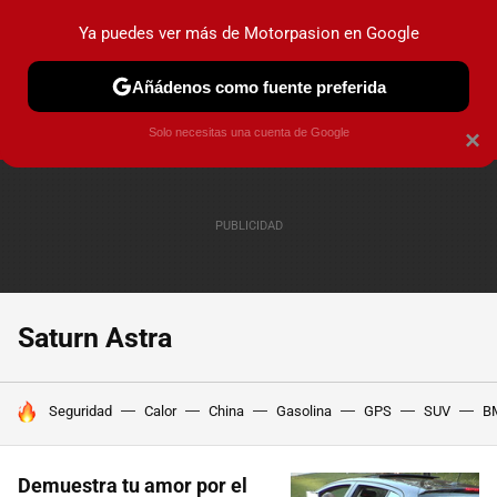
Ya puedes ver más de Motorpasion en Google
PRUEBAS
COCHES ELÉCTRICOS
OBSERVATORIO
F1
Añádenos como fuente preferida
Solo necesitas una cuenta de Google
×
Saturn Astra
HOY SE HABLA DE
Seguridad
Calor
China
Gasolina
GPS
SUV
B
Demuestra tu amor por el