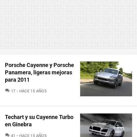
Porsche Cayenne y Porsche
Panamera, ligeras mejoras
para 2011
COMENTARIOS
17
HACE 15 AÑOS
Techart y su Cayenne Turbo
en Ginebra
COMENTARIOS
41
HACE 15 AÑOS