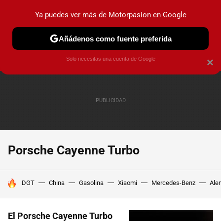
Ya puedes ver más de Motorpasion en Google
PRUEBAS
COCHES ELÉCTRICOS
OBSERVATORIO
F1
Añádenos como fuente preferida
Solo necesitas una cuenta de Google
×
Porsche Cayenne Turbo
HOY SE HABLA DE
DGT
China
Gasolina
Xiaomi
Mercedes-Benz
Ale
El Porsche Cayenne Turbo