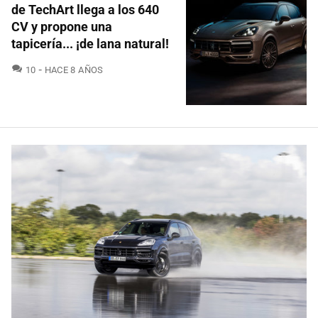
de TechArt llega a los 640
CV y propone una
tapicería... ¡de lana natural!
COMENTARIOS
10
HACE 8 AÑOS