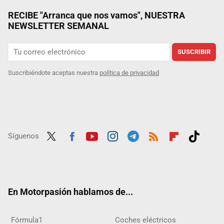
RECIBE "Arranca que nos vamos", NUESTRA
NEWSLETTER SEMANAL
SUSCRIBIR
Suscribiéndote aceptas nuestra
política de privacidad
Síguenos
Twit
Fac
Yout
Inst
Tele
RSS
Flip
Tikt
ter
ebo
ube
agra
gra
boar
ok
ok
m
m
d
En Motorpasión hablamos de...
Fórmula1
Coches eléctricos