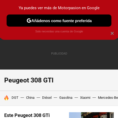
Ya puedes ver más de Motorpasion en Google
PRUEBAS
COCHES ELÉCTRICOS
OBSERVATORIO
F1
Añádenos como fuente preferida
Solo necesitas una cuenta de Google
×
Peugeot 308 GTI
HOY SE HABLA DE
DGT
China
Diésel
Gasolina
Xiaomi
Mercedes-Be
Este Peugeot 308 GTi