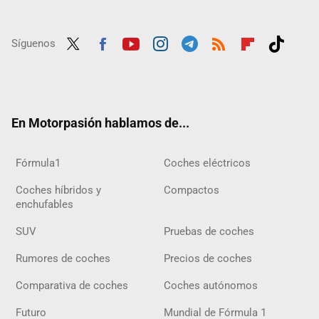
Síguenos
Twit
Fac
Yout
Inst
Tele
RSS
Flip
Tikt
ter
ebo
ube
agra
gra
boar
ok
ok
m
m
d
En Motorpasión hablamos de...
Fórmula1
Coches eléctricos
Coches híbridos y
Compactos
enchufables
SUV
Pruebas de coches
Rumores de coches
Precios de coches
Comparativa de coches
Coches autónomos
Futuro
Mundial de Fórmula 1