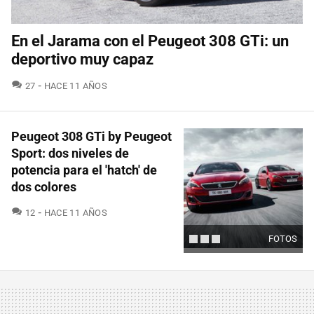
En el Jarama con el Peugeot 308 GTi: un
deportivo muy capaz
COMENTARIOS
27
HACE 11 AÑOS
Peugeot 308 GTi by Peugeot
Sport: dos niveles de
potencia para el 'hatch' de
dos colores
COMENTARIOS
12
HACE 11 AÑOS
FOTOS