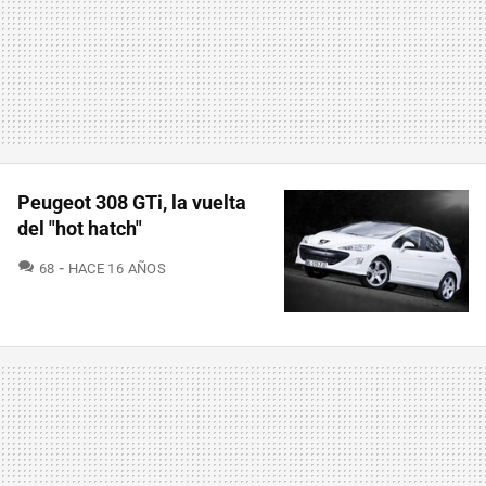
Peugeot 308 GTi, la vuelta
del "hot hatch"
COMENTARIOS
68
HACE 16 AÑOS