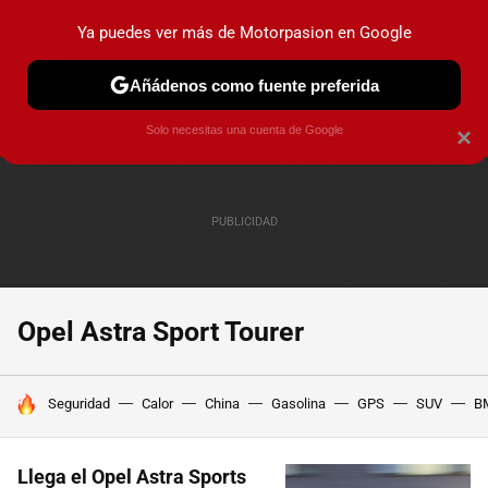
Ya puedes ver más de Motorpasion en Google
PRUEBAS
COCHES ELÉCTRICOS
OBSERVATORIO
F1
Añádenos como fuente preferida
Solo necesitas una cuenta de Google
×
Opel Astra Sport Tourer
HOY SE HABLA DE
Seguridad
Calor
China
Gasolina
GPS
SUV
B
Llega el Opel Astra Sports