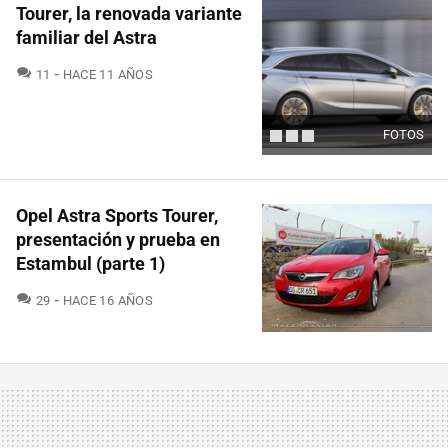
Tourer, la renovada variante
familiar del Astra
COMENTARIOS
11
HACE 11 AÑOS
FOTOS
Opel Astra Sports Tourer,
presentación y prueba en
Estambul (parte 1)
COMENTARIOS
29
HACE 16 AÑOS