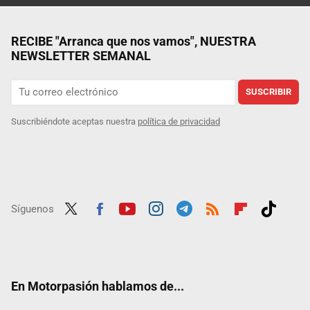
RECIBE "Arranca que nos vamos", NUESTRA
NEWSLETTER SEMANAL
SUSCRIBIR
Suscribiéndote aceptas nuestra
política de privacidad
Síguenos
Twit
Fac
Yout
Inst
Tele
RSS
Flip
Tikt
ter
ebo
ube
agra
gra
boar
ok
ok
m
m
d
En Motorpasión hablamos de...