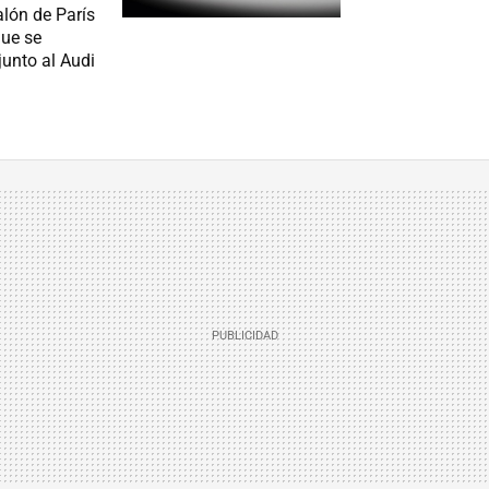
alón de París
que se
junto al Audi