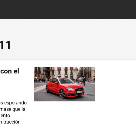
11
con el
os esperando
rmase que la
mento
n tracción