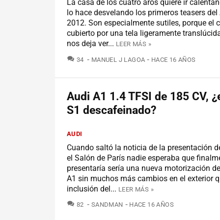
La casa de los cuatro aros quiere ir calenta
lo hace desvelando los primeros teasers del
2012. Son especialmente sutiles, porque el 
cubierto por una tela ligeramente translúcid
nos deja ver...
LEER MÁS »
COMENTARIOS
34
MANUEL J LAGOA
HACE 16 AÑOS
Audi A1 1.4 TFSI de 185 CV, ¿
S1 descafeinado?
AUDI
Cuando saltó la noticia de la presentación d
el Salón de París nadie esperaba que finalm
presentaría sería una nueva motorización de
A1 sin muchos más cambios en el exterior q
inclusión del...
LEER MÁS »
COMENTARIOS
82
SANDMAN
HACE 16 AÑOS