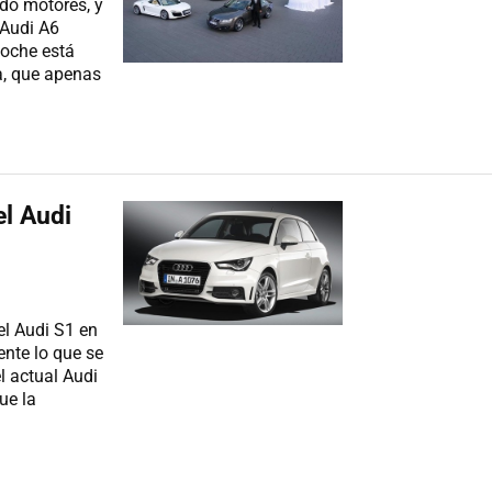
ndo motores, y
 Audi A6
coche está
a, que apenas
el Audi
el Audi S1 en
ente lo que se
l actual Audi
ue la