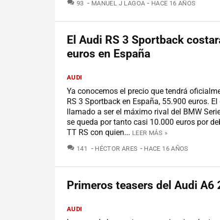
COMENTARIOS
93
MANUEL J LAGOA
HACE 16 AÑOS
El Audi RS 3 Sportback costa
euros en España
AUDI
Ya conocemos el precio que tendrá oficialme
RS 3 Sportback en España, 55.900 euros. El
llamado a ser el máximo rival del BMW Ser
se queda por tanto casi 10.000 euros por de
TT RS con quien...
LEER MÁS »
COMENTARIOS
141
HÉCTOR ARES
HACE 16 AÑOS
Primeros teasers del Audi A6
AUDI