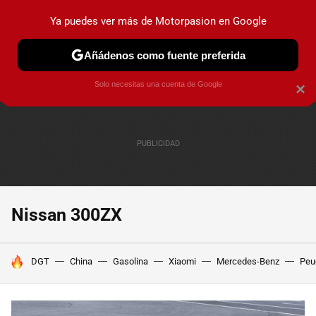
Ya puedes ver más de Motorpasion en Google
PRUEBAS
COCHES ELÉCTRICOS
OBSERVATORIO
F1
Añádenos como fuente preferida
Solo necesitas una cuenta de Google
×
Nissan 300ZX
HOY SE HABLA DE
DGT
China
Gasolina
Xiaomi
Mercedes-Benz
Peu