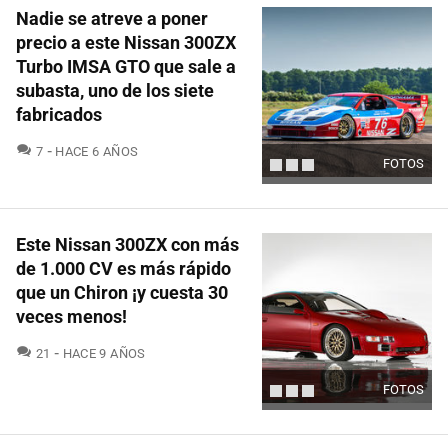
Nadie se atreve a poner
precio a este Nissan 300ZX
Turbo IMSA GTO que sale a
subasta, uno de los siete
fabricados
COMENTARIOS
7
HACE 6 AÑOS
FOTOS
Este Nissan 300ZX con más
de 1.000 CV es más rápido
que un Chiron ¡y cuesta 30
veces menos!
COMENTARIOS
21
HACE 9 AÑOS
FOTOS