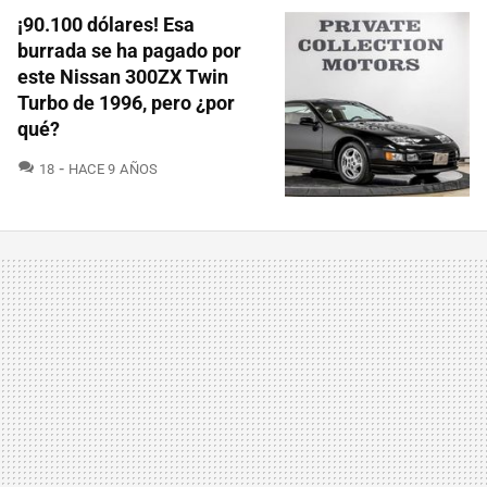
¡90.100 dólares! Esa
burrada se ha pagado por
este Nissan 300ZX Twin
Turbo de 1996, pero ¿por
qué?
COMENTARIOS
18
HACE 9 AÑOS