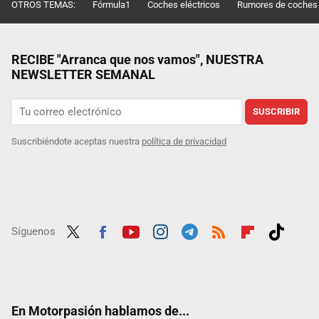
OTROS TEMAS:
Fórmula1
Coches eléctricos
Rumores de coches
RECIBE "Arranca que nos vamos", NUESTRA
NEWSLETTER SEMANAL
SUSCRIBIR
Suscribiéndote aceptas nuestra
política de privacidad
Síguenos
Twit
Fac
Yout
Inst
Tele
RSS
Flip
Tikt
ter
ebo
ube
agra
gra
boar
ok
ok
m
m
d
En Motorpasión hablamos de...