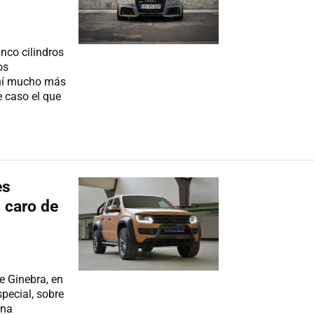
nco cilindros
os
ahí mucho más
e caso el que
es
 caro de
e Ginebra, en
pecial, sobre
una