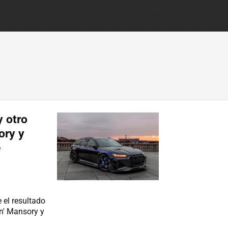
y otro
ory y
e
 el resultado
in' Mansory y