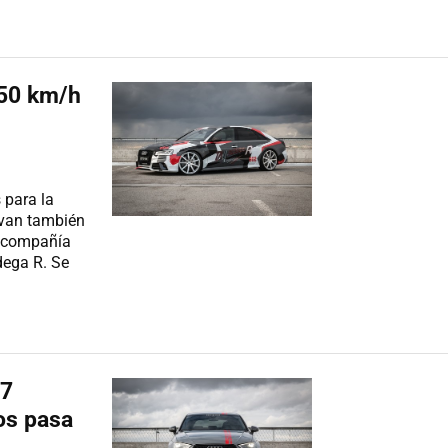
350 km/h
 para la
evan también
a compañía
dega R. Se
67
os pasa