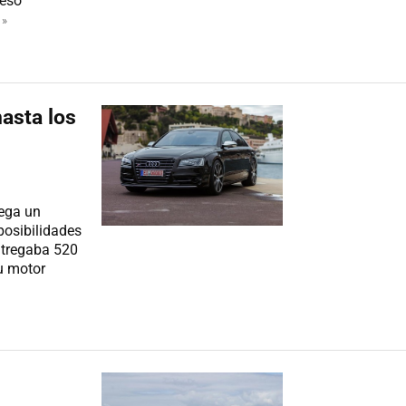
 eso
 »
asta los
ega un
posibilidades
ntregaba 520
u motor