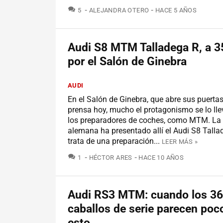
COMENTARIOS
5
ALEJANDRA OTERO
HACE 5 AÑOS
Audi S8 MTM Talladega R, a 
por el Salón de Ginebra
AUDI
En el Salón de Ginebra, que abre sus puertas
prensa hoy, mucho el protagonismo se lo ll
los preparadores de coches, como MTM. L
alemana ha presentado allí el Audi S8 Talla
trata de una preparación...
LEER MÁS »
COMENTARIOS
1
HÉCTOR ARES
HACE 10 AÑOS
Audi RS3 MTM: cuando los 3
caballos de serie parecen poc
esto