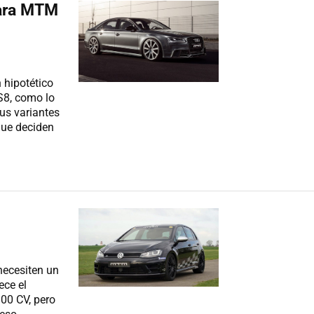
para MTM
 hipotético
S8, como lo
us variantes
que deciden
necesiten un
ece el
00 CV, pero