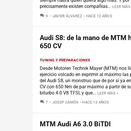
siempre habrá quien quiera algo más. Y por
precisamente existen compañías...
LEER MÁS
COMENTARIOS
9
JAVIER ÁLVAREZ
HACE 12 AÑOS
Audi S8: de la mano de MTM h
650 CV
TUNING Y PREPARACIONES
Desde Motoren Technik Mayer (MTM) nos ll
ejercicio volcado en exprimir al máximo las 
del Audi S8, un monstruo que de por sí ya e
CV con 650 Nm de par máximo a partir de s
biturbo 4.0 V8 TFSI, y que...
LEER MÁS »
COMENTARIOS
7
JOSEP CAMÓS
HACE 13 AÑOS
MTM Audi A6 3.0 BiTDI