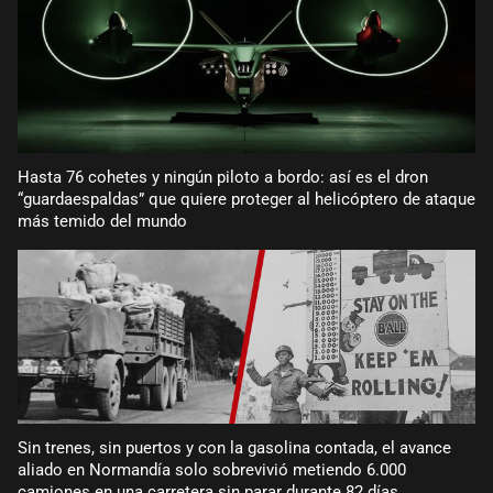
Hasta 76 cohetes y ningún piloto a bordo: así es el dron
“guardaespaldas” que quiere proteger al helicóptero de ataque
más temido del mundo
Sin trenes, sin puertos y con la gasolina contada, el avance
aliado en Normandía solo sobrevivió metiendo 6.000
camiones en una carretera sin parar durante 82 días