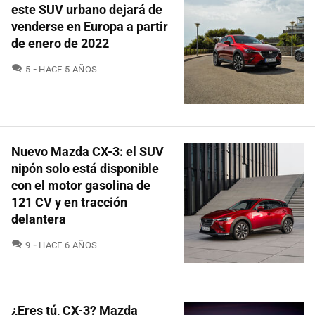
este SUV urbano dejará de
venderse en Europa a partir
de enero de 2022
COMENTARIOS
5
HACE 5 AÑOS
Nuevo Mazda CX-3: el SUV
nipón solo está disponible
con el motor gasolina de
121 CV y en tracción
delantera
COMENTARIOS
9
HACE 6 AÑOS
¿Eres tú, CX-3? Mazda