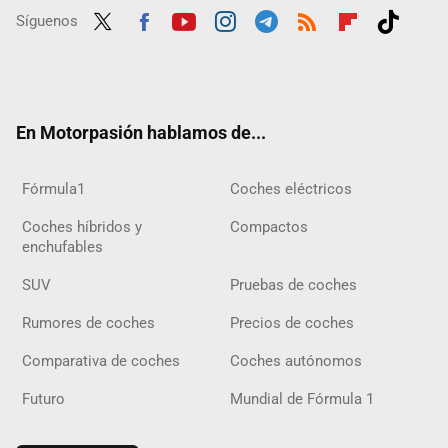
Síguenos
Twit
Fac
Yout
Inst
Tele
RSS
Flip
Tikt
ter
ebo
ube
agra
gra
boar
ok
ok
m
m
d
En Motorpasión hablamos de...
Fórmula1
Coches eléctricos
Coches híbridos y
Compactos
enchufables
SUV
Pruebas de coches
Rumores de coches
Precios de coches
Comparativa de coches
Coches autónomos
Futuro
Mundial de Fórmula 1