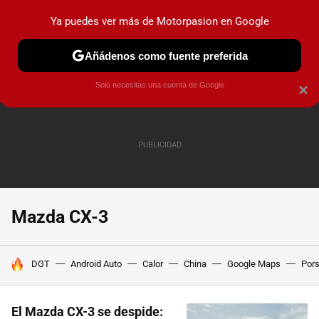
Ya puedes ver más de Motorpasion en Google
PRUEBAS
COCHES ELÉCTRICOS
OBSERVATORIO
F1
Añádenos como fuente preferida
Solo necesitas una cuenta de Google
×
Mazda CX-3
HOY SE HABLA DE
DGT
Android Auto
Calor
China
Google Maps
Por
El Mazda CX-3 se despide: