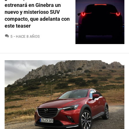
estrenará en Ginebra un
nuevo y misterioso SUV
compacto, que adelanta con
este teaser
COMENTARIOS
5
HACE 8 AÑOS