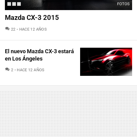
FOTOS
Mazda CX-3 2015
COMENTARIOS
22
HACE 12 AÑOS
El nuevo Mazda CX-3 estará
en Los Ángeles
COMENTARIOS
2
HACE 12 AÑOS