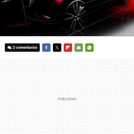
2 comentarios
FACEBOOK
TWITTER
FLIPBOARD
E-
WHATSAPP
MAIL