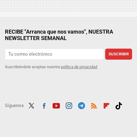
RECIBE "Arranca que nos vamos", NUESTRA
NEWSLETTER SEMANAL
SUSCRIBIR
Suscribiéndote aceptas nuestra
política de privacidad
Síguenos
Twit
Fac
Yout
Inst
Tele
RSS
Flip
Tikt
ter
ebo
ube
agra
gra
boar
ok
ok
m
m
d