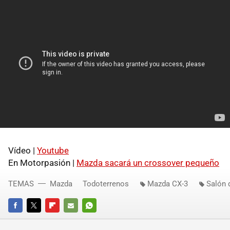
Vídeo |
Youtube
En Motorpasión |
Mazda sacará un crossover pequeño
TEMAS
Mazda
Todoterrenos
Mazda CX-3
Salón 
FACEBOOK
TWITTER
FLIPBOARD
E-
WHATSAPP