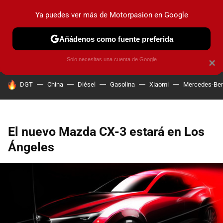
Ya puedes ver más de Motorpasion en Google
PRUEBAS
COCHES ELÉCTRICOS
OBSERVATORIO
F1
Añádenos como fuente preferida
Solo necesitas una cuenta de Google
×
HOY SE HABLA DE
DGT
China
Diésel
Gasolina
Xiaomi
Mercedes-Be
El nuevo Mazda CX-3 estará en Los
Ángeles