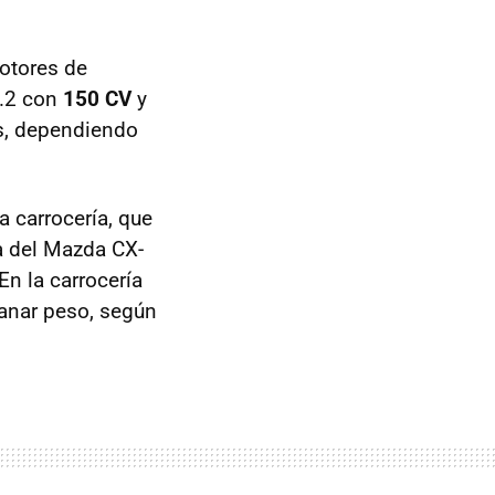
motores de
2.2 con
150 CV
y
s, dependiendo
 carrocería, que
a del Mazda CX-
 En la carrocería
ganar peso, según