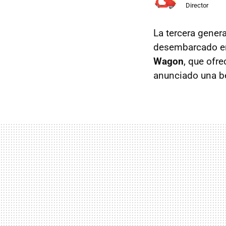
Director
La tercera gener
desembarcado e
Wagon
, que ofr
anunciado una be