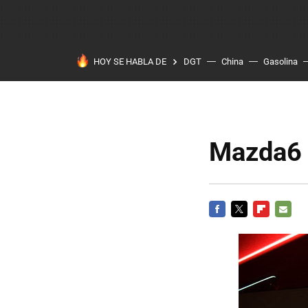
HOY SE HABLA DE
DGT
China
Gasolina
Mazda6
FACEBOOK
TWITTER
FLIPBOARD
E-
MAIL