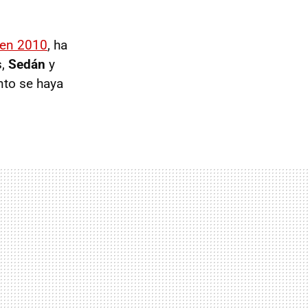
 en 2010
, ha
s,
Sedán
y
nto se haya