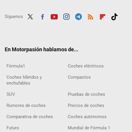
Síguenos
Twit
Fac
Yout
Inst
Tele
RSS
Flip
Tikt
ter
ebo
ube
agra
gra
boar
ok
ok
m
m
d
En Motorpasión hablamos de...
Fórmula1
Coches eléctricos
Coches híbridos y
Compactos
enchufables
SUV
Pruebas de coches
Rumores de coches
Precios de coches
Comparativa de coches
Coches autónomos
Futuro
Mundial de Fórmula 1