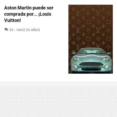
Aston Martin puede ser
comprada por... ¡Louis
Vuitton!
COMENTARIOS
29
HACE 20 AÑOS