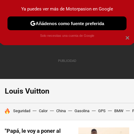
Ya puedes ver más de Motorpasion en Google
PRUEBAS
COCHES ELÉCTRICOS
OBSERVATORIO
F1
Añádenos como fuente preferida
Solo necesitas una cuenta de Google
×
Louis Vuitton
HOY SE HABLA DE
Seguridad
Calor
China
Gasolina
GPS
BMW
F
"Papá, le voy a poner al