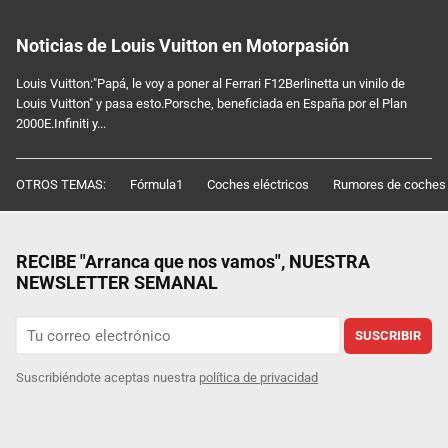
Noticias de Louis Vuitton en Motorpasión
Louis Vuitton:"Papá, le voy a poner al Ferrari F12Berlinetta un vinilo de
Louis Vuitton" y pasa esto.Porsche, beneficiada en España por el Plan
2000E.Infiniti y...
OTROS TEMAS:
Fórmula1
Coches eléctricos
Rumores de coches
RECIBE "Arranca que nos vamos", NUESTRA
NEWSLETTER SEMANAL
SUSCRIBIR
Suscribiéndote aceptas nuestra
política de privacidad