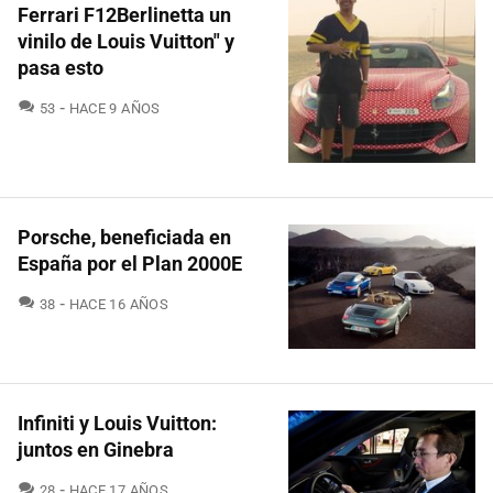
Ferrari F12Berlinetta un
vinilo de Louis Vuitton" y
pasa esto
COMENTARIOS
53
HACE 9 AÑOS
Porsche, beneficiada en
España por el Plan 2000E
COMENTARIOS
38
HACE 16 AÑOS
Infiniti y Louis Vuitton:
juntos en Ginebra
COMENTARIOS
28
HACE 17 AÑOS