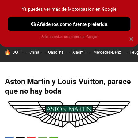
Ya puedes ver más de Motorpasion en Google
PRUEBAS
COCHES ELÉCTRICOS
OBSERVATORIO
F1
Añádenos como fuente preferida
Solo necesitas una cuenta de Google
×
HOY SE HABLA DE
DGT
China
Gasolina
Xiaomi
Mercedes-Benz
Peug
Aston Martin y Louis Vuitton, parece
que no hay boda