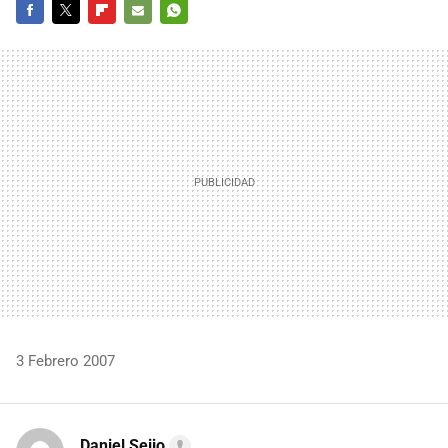
FACEBOOK
TWITTER
FLIPBOARD
E-
WHATSAPP
MAIL
3 Febrero 2007
Daniel Seijo