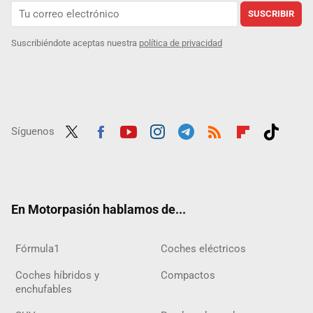
SUSCRIBIR
Suscribiéndote aceptas nuestra
política de privacidad
Síguenos
Twit
Fac
Yout
Inst
Tele
RSS
Flip
Tikt
ter
ebo
ube
agra
gra
boar
ok
ok
m
m
d
En Motorpasión hablamos de...
Fórmula1
Coches eléctricos
Coches híbridos y
Compactos
enchufables