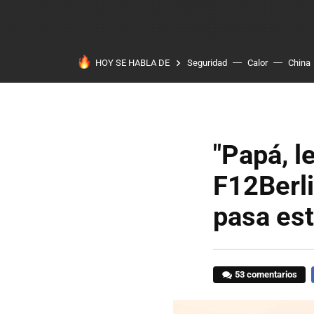
HOY SE HABLA DE
Seguridad
Calor
China
"Papá, le
F12Berli
pasa es
53 comentarios