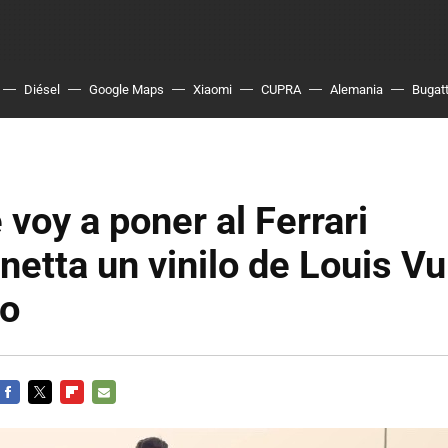
Diésel
Google Maps
Xiaomi
CUPRA
Alemania
Bugatt
 voy a poner al Ferrari
netta un vinilo de Louis Vui
to
FACEBOOK
TWITTER
FLIPBOARD
E-
MAIL