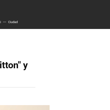
i
Ciudad
tton" y