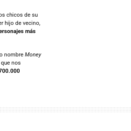
os chicos de su
 hijo de vecino,
personajes más
yo nombre
Money
l que nos
700.000