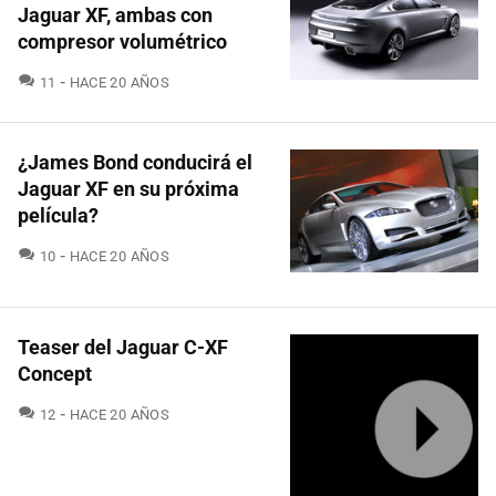
Jaguar XF, ambas con
compresor volumétrico
COMENTARIOS
11
HACE 20 AÑOS
¿James Bond conducirá el
Jaguar XF en su próxima
película?
COMENTARIOS
10
HACE 20 AÑOS
Teaser del Jaguar C-XF
Concept
COMENTARIOS
12
HACE 20 AÑOS