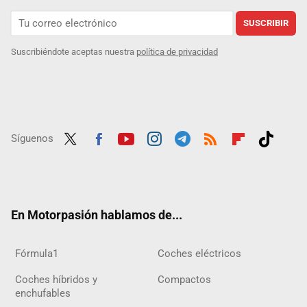
SUSCRIBIR
Suscribiéndote aceptas nuestra
política de privacidad
Síguenos
Twit
Fac
Yout
Inst
Tele
RSS
Flip
Tikt
ter
ebo
ube
agra
gra
boar
ok
ok
m
m
d
En Motorpasión hablamos de...
Fórmula1
Coches eléctricos
Coches híbridos y
Compactos
enchufables