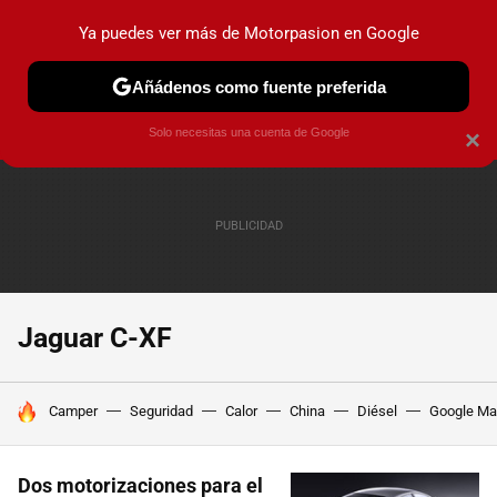
Ya puedes ver más de Motorpasion en Google
PRUEBAS
COCHES ELÉCTRICOS
OBSERVATORIO
F1
Añádenos como fuente preferida
Solo necesitas una cuenta de Google
×
Jaguar C-XF
HOY SE HABLA DE
Camper
Seguridad
Calor
China
Diésel
Google M
Dos motorizaciones para el