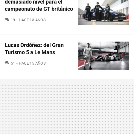
demasiado nivel para el
campeonato de GT británico
COMENTARIOS
19
HACE 13 AÑOS
Lucas Ordóñez: del Gran
Turismo 5 a Le Mans
COMENTARIOS
51
HACE 15 AÑOS