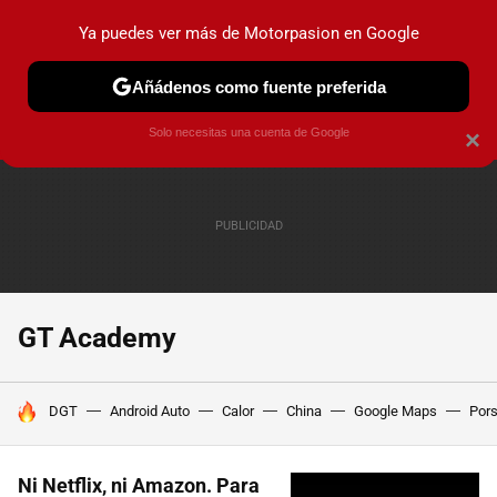
Ya puedes ver más de Motorpasion en Google
PRUEBAS
COCHES ELÉCTRICOS
OBSERVATORIO
F1
Añádenos como fuente preferida
Solo necesitas una cuenta de Google
×
GT Academy
HOY SE HABLA DE
DGT
Android Auto
Calor
China
Google Maps
Por
Ni Netflix, ni Amazon. Para