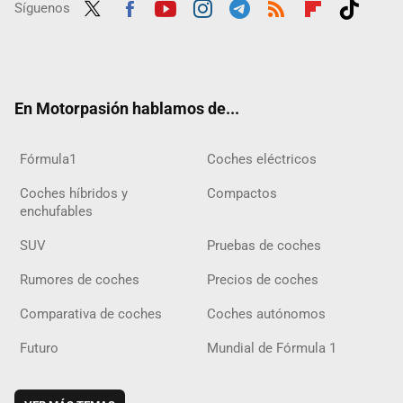
Síguenos
Twit
Fac
Yout
Inst
Tele
RSS
Flip
Tikt
ter
ebo
ube
agra
gra
boar
ok
ok
m
m
d
En Motorpasión hablamos de...
Fórmula1
Coches eléctricos
Coches híbridos y
Compactos
enchufables
SUV
Pruebas de coches
Rumores de coches
Precios de coches
Comparativa de coches
Coches autónomos
Futuro
Mundial de Fórmula 1