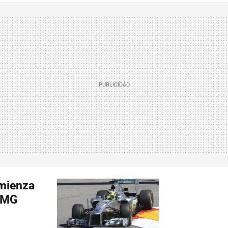
mienza
 AMG