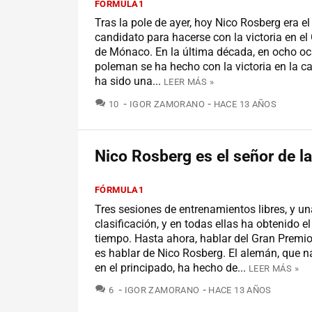
FÓRMULA1
Tras la pole de ayer, hoy Nico Rosberg era 
candidato para hacerse con la victoria en e
de Mónaco. En la última década, en ocho oc
poleman se ha hecho con la victoria en la ca
ha sido una...
LEER MÁS »
COMENTARIOS
10
IGOR ZAMORANO
HACE 13 AÑOS
Nico Rosberg es el señor de l
FÓRMULA1
Tres sesiones de entrenamientos libres, y un
clasificación, y en todas ellas ha obtenido e
tiempo. Hasta ahora, hablar del Gran Prem
es hablar de Nico Rosberg. El alemán, que na
en el principado, ha hecho de...
LEER MÁS »
COMENTARIOS
6
IGOR ZAMORANO
HACE 13 AÑOS