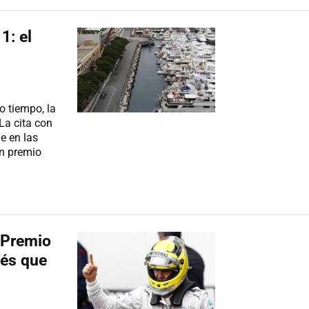
1: el
 tiempo, la
La cita con
e en las
an premio
 Premio
ués que