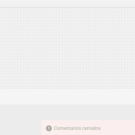
FACEBOOK
TWITTER
FLIPBOARD
E-
MAIL
Comentarios cerrados