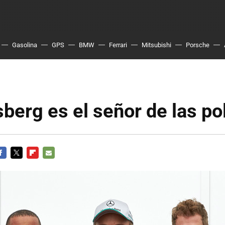
Gasolina
GPS
BMW
Ferrari
Mitsubishi
Porsche
berg es el señor de las po
ACEBOOK
TWITTER
FLIPBOARD
E-
MAIL