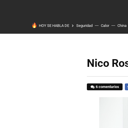
HOY SE HABLA DE
Seguridad
Calor
China
Nico Ros
6 comentarios
F