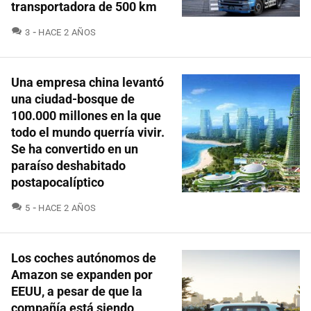
transportadora de 500 km
COMENTARIOS
3
HACE 2 AÑOS
Una empresa china levantó
una ciudad-bosque de
100.000 millones en la que
todo el mundo querría vivir.
Se ha convertido en un
paraíso deshabitado
postapocalíptico
COMENTARIOS
5
HACE 2 AÑOS
Los coches autónomos de
Amazon se expanden por
EEUU, a pesar de que la
compañía está siendo