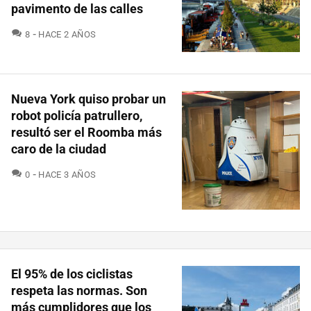
pavimento de las calles
COMENTARIOS
8
HACE 2 AÑOS
Nueva York quiso probar un
robot policía patrullero,
resultó ser el Roomba más
caro de la ciudad
COMENTARIOS
0
HACE 3 AÑOS
El 95% de los ciclistas
respeta las normas. Son
más cumplidores que los