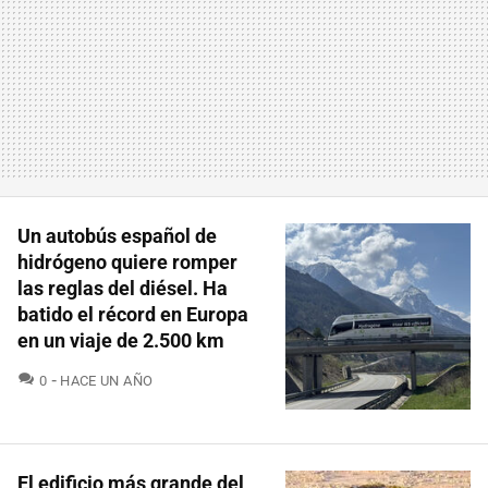
Un autobús español de
hidrógeno quiere romper
las reglas del diésel. Ha
batido el récord en Europa
en un viaje de 2.500 km
COMENTARIOS
0
HACE UN AÑO
El edificio más grande del