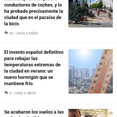
conductores de coches, y lo
ha probado precisamente la
ciudad que es el paraíso de
la bicis
COMENTARIOS
30
HACE 3 AÑOS
El invento español definitivo
para rebajar las
temperaturas extremas de
la ciudad en verano: un
nuevo hormigón que se
mantiene frío
COMENTARIOS
8
HACE 3 AÑOS
Se acabaron los vuelos a las