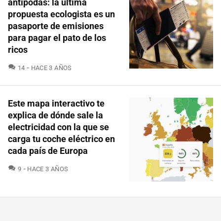
antípodas: la última
propuesta ecologista es un
pasaporte de emisiones
para pagar el pato de los
ricos
COMENTARIOS
14
HACE 3 AÑOS
Este mapa interactivo te
explica de dónde sale la
electricidad con la que se
carga tu coche eléctrico en
cada país de Europa
COMENTARIOS
9
HACE 3 AÑOS