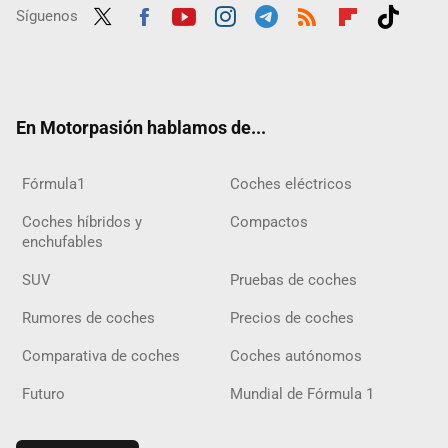
Síguenos
Twit
Fac
Yout
Inst
Tele
RSS
Flip
Tikt
ter
ebo
ube
agra
gra
boar
ok
ok
m
m
d
En Motorpasión hablamos de...
Fórmula1
Coches eléctricos
Coches híbridos y
Compactos
enchufables
SUV
Pruebas de coches
Rumores de coches
Precios de coches
Comparativa de coches
Coches autónomos
Futuro
Mundial de Fórmula 1