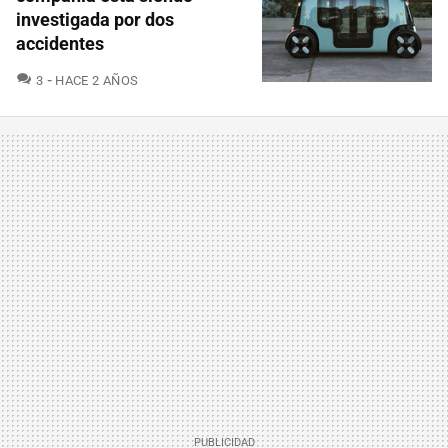
investigada por dos
accidentes
COMENTARIOS
3
HACE 2 AÑOS