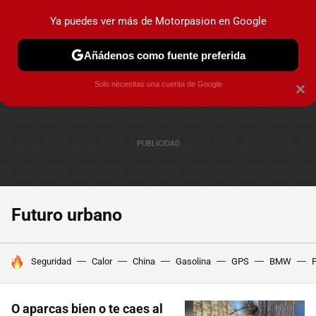
Ya puedes ver más de Motorpasion en Google
PRUEBAS
COCHES ELÉCTRICOS
OBSERVATORIO
F1
Añádenos como fuente preferida
Solo necesitas una cuenta de Google
×
Futuro urbano
HOY SE HABLA DE
Seguridad
Calor
China
Gasolina
GPS
BMW
F
O aparcas bien o te caes al