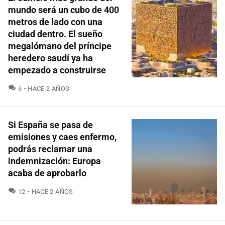
mundo será un cubo de 400
metros de lado con una
ciudad dentro. El sueño
megalómano del príncipe
heredero saudí ya ha
empezado a construirse
COMENTARIOS
6
HACE 2 AÑOS
Si España se pasa de
emisiones y caes enfermo,
podrás reclamar una
indemnización: Europa
acaba de aprobarlo
COMENTARIOS
12
HACE 2 AÑOS