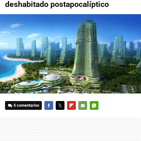
deshabitado postapocalíptico
5 comentarios
FACEBOOK
TWITTER
FLIPBOARD
E-
WHATSAPP
MAIL