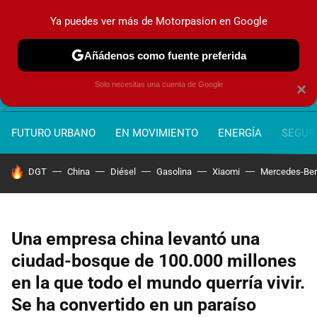
Ya puedes ver más de Motorpasion en Google
MENÚ
NUEVO
Añádenos como fuente preferida
Solo necesitas una cuenta de Google
×
FUTURO URBANO
EN MOVIMIENTO
ENERGÍA
SEGURI
HOY SE HABLA DE
DGT
China
Diésel
Gasolina
Xiaomi
Mercedes-Be
Una empresa china levantó una
ciudad-bosque de 100.000 millones
en la que todo el mundo querría vivir.
Se ha convertido en un paraíso