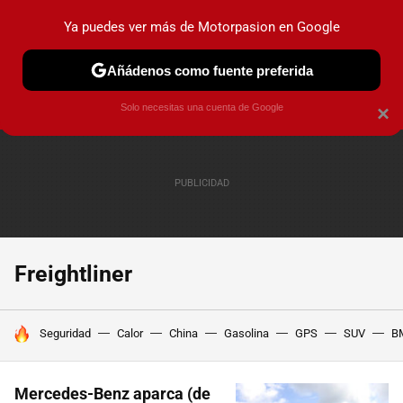
Ya puedes ver más de Motorpasion en Google
PRUEBAS
COCHES ELÉCTRICOS
OBSERVATORIO
F1
Añádenos como fuente preferida
Solo necesitas una cuenta de Google
×
Freightliner
HOY SE HABLA DE
Seguridad
Calor
China
Gasolina
GPS
SUV
B
Mercedes-Benz aparca (de