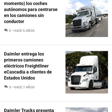
momento) los coches
autónomos para centrarse
en los camiones sin
conductor
COMENTARIOS
0
HACE 6 AÑOS
Daimler entrega los
primeros camiones
eléctricos Freightliner
eCascadia a clientes de
Estados Unidos
COMENTARIOS
3
HACE 7 AÑOS
Daimler Trucks presenta