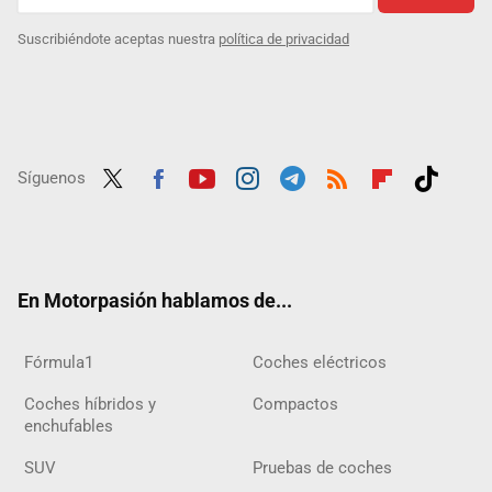
Suscribiéndote aceptas nuestra
política de privacidad
Síguenos
Twit
Fac
Yout
Inst
Tele
RSS
Flip
Tikt
ter
ebo
ube
agra
gra
boar
ok
ok
m
m
d
En Motorpasión hablamos de...
Fórmula1
Coches eléctricos
Coches híbridos y
Compactos
enchufables
SUV
Pruebas de coches