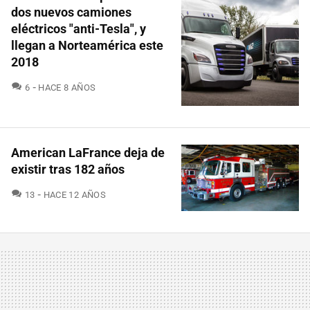
dos nuevos camiones
eléctricos "anti-Tesla", y
llegan a Norteamérica este
2018
COMENTARIOS
6
HACE 8 AÑOS
American LaFrance deja de
existir tras 182 años
COMENTARIOS
13
HACE 12 AÑOS