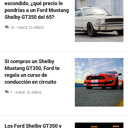
escondido, ¿qué precio le
pondrías a un Ford Mustang
Shelby GT350 del 65?
COMENTARIOS
16
HACE 10 AÑOS
Si compras un Shelby
Mustang GT350, Ford te
regala un curso de
conducción en circuito
COMENTARIOS
7
HACE 10 AÑOS
Los Ford Shelby GT350 y