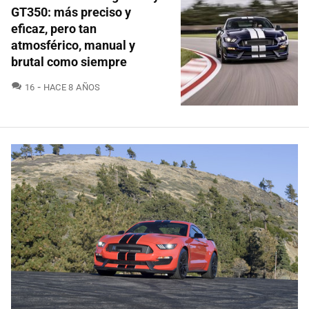
GT350: más preciso y
eficaz, pero tan
atmosférico, manual y
brutal como siempre
COMENTARIOS
16
HACE 8 AÑOS