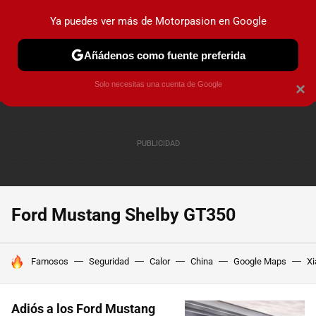
Ya puedes ver más de Motorpasion en Google
PRUEBAS
COCHES ELÉCTRICOS
OBSERVATORIO
F1
Añádenos como fuente preferida
Solo necesitas una cuenta de Google
×
Ford Mustang Shelby GT350
HOY SE HABLA DE
Famosos
Seguridad
Calor
China
Google Maps
Xi
Adiós a los Ford Mustang