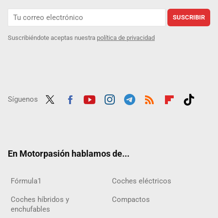
SUSCRIBIR
Suscribiéndote aceptas nuestra
política de privacidad
Síguenos
Twit
Fac
Yout
Inst
Tele
RSS
Flip
Tikt
ter
ebo
ube
agra
gra
boar
ok
ok
m
m
d
En Motorpasión hablamos de...
Fórmula1
Coches eléctricos
Coches híbridos y
Compactos
enchufables