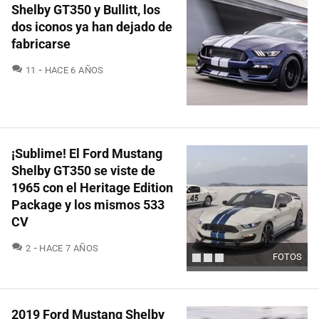
Shelby GT350 y Bullitt, los
dos iconos ya han dejado de
fabricarse
COMENTARIOS
11
HACE 6 AÑOS
¡Sublime! El Ford Mustang
Shelby GT350 se viste de
1965 con el Heritage Edition
Package y los mismos 533
CV
COMENTARIOS
2
HACE 7 AÑOS
FOTOS
2019 Ford Mustang Shelby