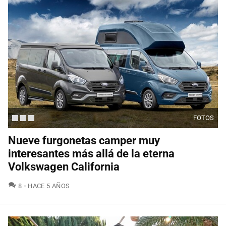
FOTOS
Nueve furgonetas camper muy
interesantes más allá de la eterna
Volkswagen California
COMENTARIOS
8
HACE 5 AÑOS