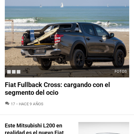
FOTOS
Fiat Fullback Cross: cargando con el
segmento del ocio
COMENTARIOS
17
HACE 9 AÑOS
Este Mitsubishi L200 en
realidad es el nuevo Fiat