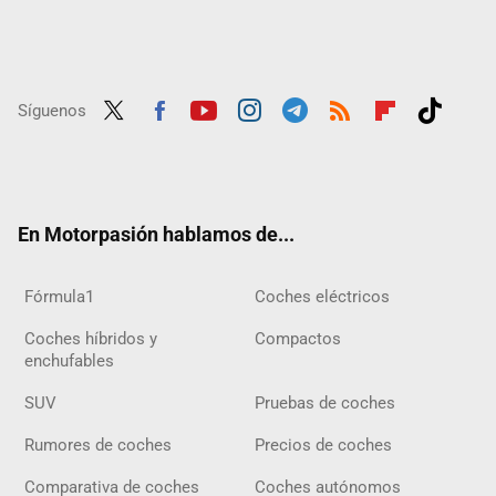
Síguenos
Twit
Fac
Yout
Inst
Tele
RSS
Flip
Tikt
ter
ebo
ube
agra
gra
boar
ok
ok
m
m
d
En Motorpasión hablamos de...
Fórmula1
Coches eléctricos
Coches híbridos y
Compactos
enchufables
SUV
Pruebas de coches
Rumores de coches
Precios de coches
Comparativa de coches
Coches autónomos