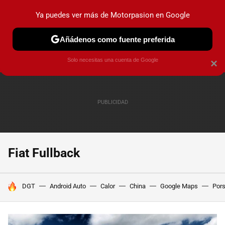
Ya puedes ver más de Motorpasion en Google
PRUEBAS
COCHES ELÉCTRICOS
OBSERVATORIO
F1
Añádenos como fuente preferida
Solo necesitas una cuenta de Google
×
Fiat Fullback
HOY SE HABLA DE
DGT
Android Auto
Calor
China
Google Maps
Por