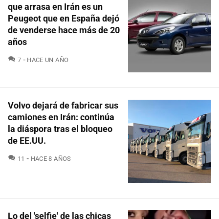
que arrasa en Irán es un
Peugeot que en España dejó
de venderse hace más de 20
años
COMENTARIOS
7
HACE UN AÑO
Volvo dejará de fabricar sus
camiones en Irán: continúa
la diáspora tras el bloqueo
de EE.UU.
COMENTARIOS
11
HACE 8 AÑOS
Lo del 'selfie' de las chicas