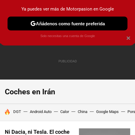
Ya puedes ver más de Motorpasion en Google
PRUEBAS
COCHES ELÉCTRICOS
OBSERVATORIO
F1
Añádenos como fuente preferida
Solo necesitas una cuenta de Google
×
Coches en Irán
HOY SE HABLA DE
DGT
Android Auto
Calor
China
Google Maps
Por
Ni Dacia, ni Tesla. El coche