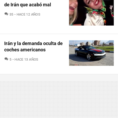
de Irán que acabó mal
COMENTARIOS
35
HACE 12 AÑOS
Irán y la demanda oculta de
coches americanos
COMENTARIOS
5
HACE 13 AÑOS