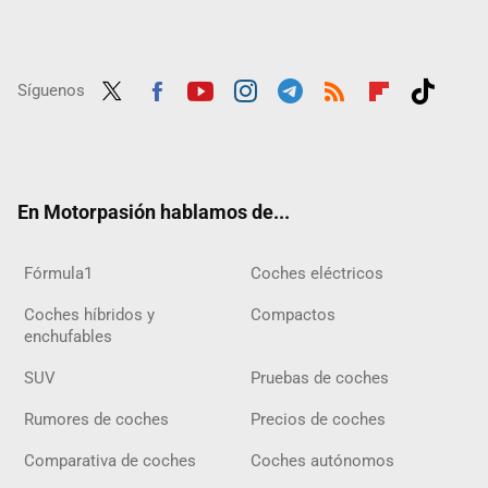
Síguenos
Twit
Fac
Yout
Inst
Tele
RSS
Flip
Tikt
ter
ebo
ube
agra
gra
boar
ok
ok
m
m
d
En Motorpasión hablamos de...
Fórmula1
Coches eléctricos
Coches híbridos y
Compactos
enchufables
SUV
Pruebas de coches
Rumores de coches
Precios de coches
Comparativa de coches
Coches autónomos