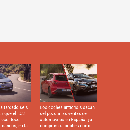
d
a tardado seis
Los coches anticrisis sacan
r que el ID.3
del pozo a las ventas de
n casi todo
automóviles en España: ya
 mandos, en la
compramos coches como