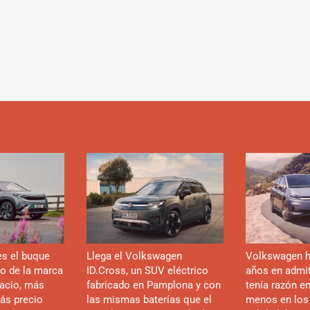
es el buque
Llega el Volkswagen
Volkswagen h
co de la marca
ID.Cross, un SUV eléctrico
años en admiti
acio, más
fabricado en Pamplona y con
tenía razón e
ás precio
las mismas baterías que el
menos en los