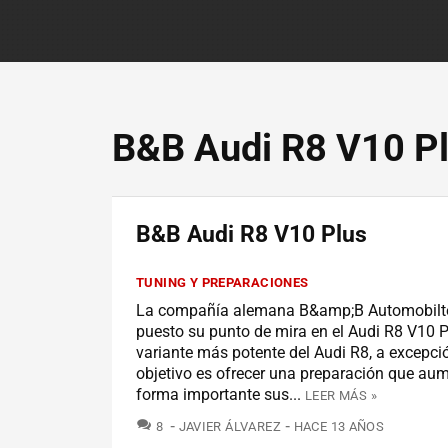
B&B Audi R8 V10 P
B&B Audi R8 V10 Plus
TUNING Y PREPARACIONES
La compañía alemana B&amp;B Automobilt
puesto su punto de mira en el Audi R8 V10 Pl
variante más potente del Audi R8, a excepció
objetivo es ofrecer una preparación que au
forma importante sus...
LEER MÁS »
COMENTARIOS
8
JAVIER ÁLVAREZ
HACE 13 AÑOS