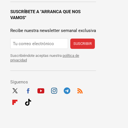
SUSCRÍBETE A "ARRANCA QUE NOS
VAMOS"
Recibe nuestra newsletter semanal exclusiva
SUSCRIBIR
Suscribiéndote aceptas nuestra
política de
privacidad
Síguenos
Twit
Fac
Yout
Inst
Tele
RSS
ter
ebo
ube
agra
gra
Flip
Tikt
ok
m
m
boar
ok