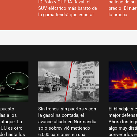
ID.Polo y CUPRA Raval: el
calidad de su 
SUV eléctrico más barato de
precio. El nu
la gama tendrá que esperar
la prueba
 puesto
Sin trenes, sin puertos y con
El blindaje si
das a los
la gasolina contada, el
mejor defensa
 ataque. La
avance aliado en Normandía
Ahora los ing
EUU es otro
solo sobrevivió metiendo
algo muy dist
do hasta los
6.000 camiones en una
convertirlos 