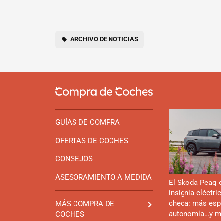
ARCHIVO DE NOTICIAS
GUÍAS DE COMPRA
OFERTAS DE COCHES
CONSEJOS
ASESORAMIENTO A MEDIDA
El Skoda Peaq 
insignia eléctri
checa: más esp
MÁS COMPRA DE
autonomía…y m
COCHES