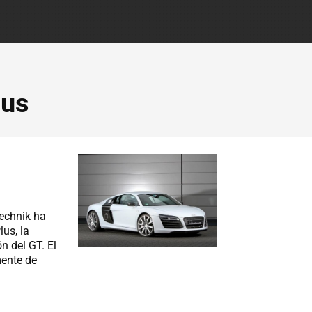
lus
echnik ha
us, la
n del GT. El
mente de