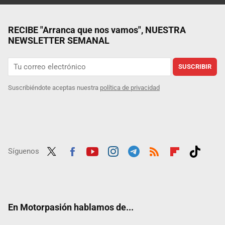
RECIBE "Arranca que nos vamos", NUESTRA
NEWSLETTER SEMANAL
SUSCRIBIR
Suscribiéndote aceptas nuestra
política de privacidad
Síguenos
Twit
Fac
Yout
Inst
Tele
RSS
Flip
Tikt
ter
ebo
ube
agra
gra
boar
ok
ok
m
m
d
En Motorpasión hablamos de...