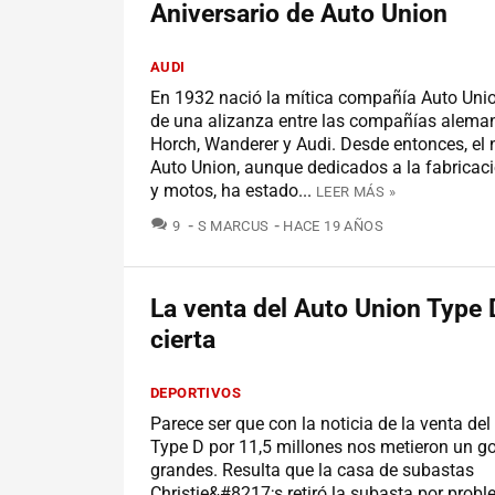
Aniversario de Auto Union
AUDI
En 1932 nació la mítica compañía Auto Unio
de una alizanza entre las compañías alem
Horch, Wanderer y Audi. Desde entonces, el
Auto Union, aunque dedicados a la fabricac
y motos, ha estado...
LEER MÁS »
COMENTARIOS
9
S MARCUS
HACE 19 AÑOS
La venta del Auto Union Type 
cierta
DEPORTIVOS
Parece ser que con la noticia de la venta de
Type D por 11,5 millones nos metieron un go
grandes. Resulta que la casa de subastas
Christie&#8217;s retiró la subasta por prob