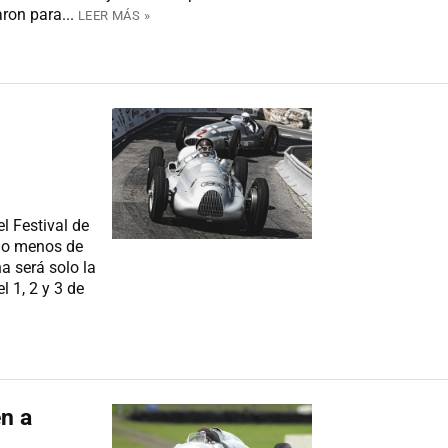
ron para...
LEER MÁS »
l Festival de
lgo menos de
a será solo la
l 1, 2 y 3 de
n a