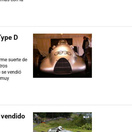
Type D
orme suerte de
tros
 se vendió
y muy
r vendido