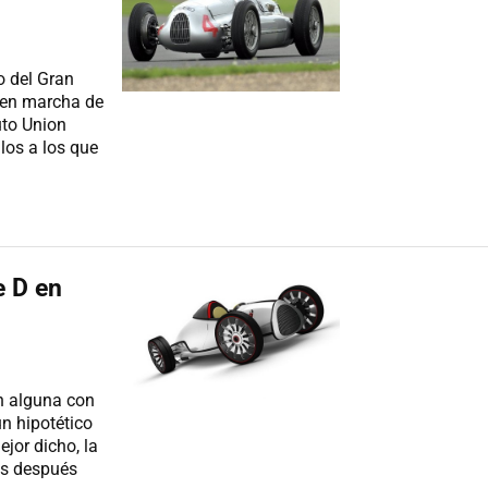
o del Gran
 en marcha de
uto Union
los a los que
e D en
n alguna con
un hipotético
jor dicho, la
os después