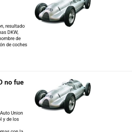
n, resultado
anas DKW,
 nombre de
ión de coches
D no fue
l Auto Union
l y de los
lemas con la