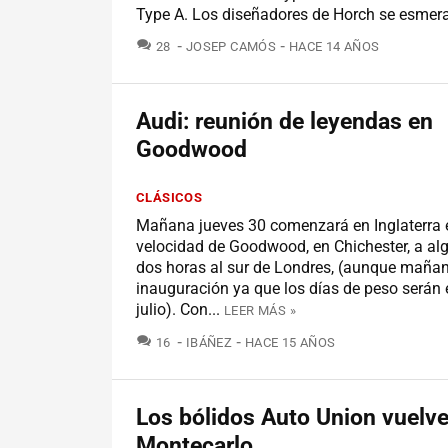
Type A. Los diseñadores de Horch se esmera
COMENTARIOS
28
JOSEP CAMÓS
HACE 14 AÑOS
Audi: reunión de leyendas en
Goodwood
CLÁSICOS
Mañana jueves 30 comenzará en Inglaterra e
velocidad de Goodwood, en Chichester, a a
dos horas al sur de Londres, (aunque mañan
inauguración ya que los días de peso serán e
julio). Con...
LEER MÁS »
COMENTARIOS
16
IBÁÑEZ
HACE 15 AÑOS
Los bólidos Auto Union vuelve
Montecarlo