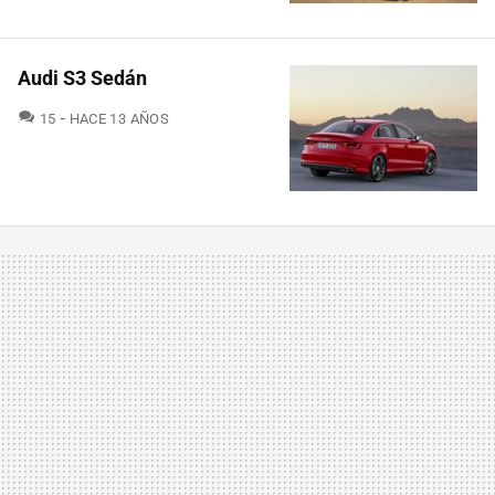
Audi S3 Sedán
COMENTARIOS
15
HACE 13 AÑOS