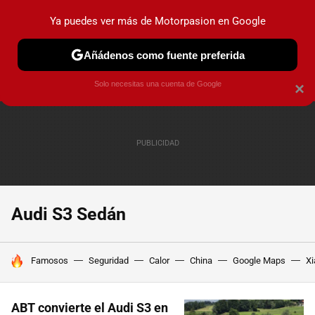
Ya puedes ver más de Motorpasion en Google
PRUEBAS
COCHES ELÉCTRICOS
OBSERVATORIO
F1
Añádenos como fuente preferida
Solo necesitas una cuenta de Google
×
Audi S3 Sedán
HOY SE HABLA DE
Famosos
Seguridad
Calor
China
Google Maps
Xi
ABT convierte el Audi S3 en