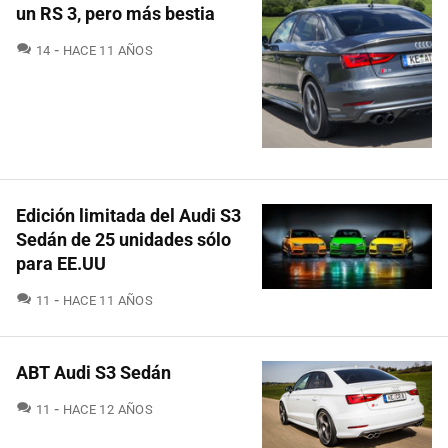
un RS 3, pero más bestia
COMENTARIOS
14
HACE 11 AÑOS
Edición limitada del Audi S3
Sedán de 25 unidades sólo
para EE.UU
COMENTARIOS
11
HACE 11 AÑOS
ABT Audi S3 Sedán
COMENTARIOS
11
HACE 12 AÑOS