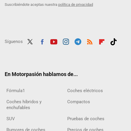
Suscribiéndote aceptas nuestra
política de privacidad
Síguenos
Twit
Fac
Yout
Inst
Tele
RSS
Flip
Tikt
ter
ebo
ube
agra
gra
boar
ok
ok
m
m
d
En Motorpasión hablamos de...
Fórmula1
Coches eléctricos
Coches híbridos y
Compactos
enchufables
SUV
Pruebas de coches
Rumores de coches
Precios de coches