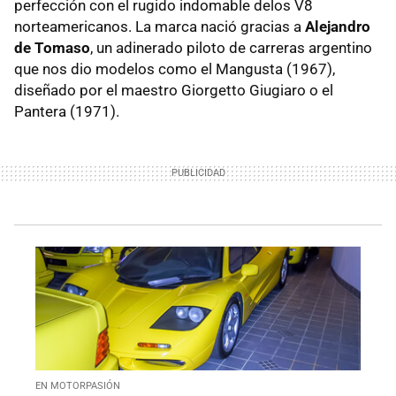
perfección con el rugido indomable delos V8
Pagani
norteamericanos. La marca nació gracias a
Alejandro
de Tomaso
, un adinerado piloto de carreras argentino
Zenvo Automotive
que nos dio modelos como el Mangusta (1967),
Koenigsegg
diseñado por el maestro Giorgetto Giugiaro o el
Pantera (1971).
Ferrari
Lamborghini
Aston Martin
McLaren
Porsche
Maserati
EN MOTORPASIÓN