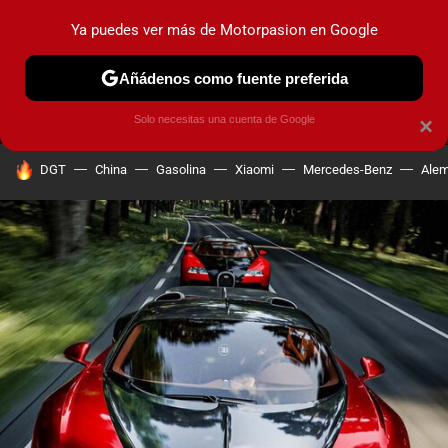
Ya puedes ver más de Motorpasion en Google
MENÚ
NUEVO
Añádenos como fuente preferida
PRUEBAS
COCHES ELÉCTRICOS
OBSERVATORIO
F1
Solo necesitas una cuenta de Google
×
HOY SE HABLA DE
DGT
China
Gasolina
Xiaomi
Mercedes-Benz
Alem