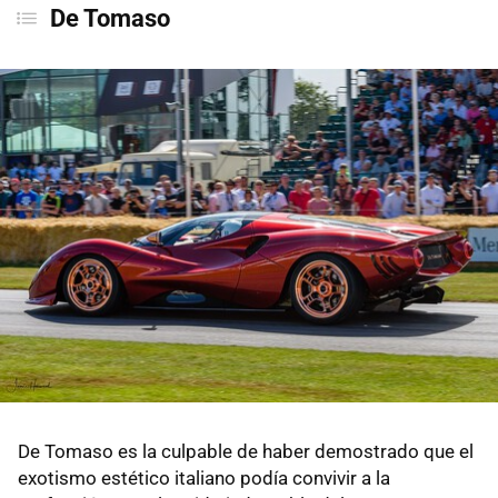
De Tomaso
Spyker
Hennessey Special Vehicles
Rimac
Donkervoort
SSC North America
BAC
Spania GTA
Rolls-Royce
Bentley
Maybach
De Tomaso es la culpable de haber demostrado que el
Bugatti
exotismo estético italiano podía convivir a la