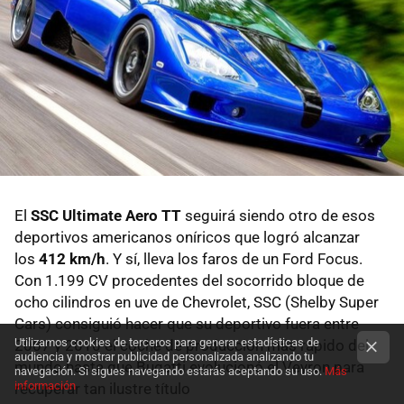
El
SSC Ultimate Aero TT
seguirá siendo otro de esos
deportivos americanos oníricos que logró alcanzar
los
412 km/h
. Y sí, lleva los faros de un Ford Focus.
Con 1.199 CV procedentes del socorrido bloque de
ocho cilindros en uve de Chevrolet, SSC (Shelby Super
Cars) consiguió hacer que su deportivo fuera entre
Utilizamos cookies de terceros para generar estadísticas de
2007 y 2010 el coche de producción más rápido del
audiencia y mostrar publicidad personalizada analizando tu
mundo hasta que Bugatti evolucionó el Veyron para
navegación. Si sigues navegando estarás aceptando su uso.
Más
información
recuperar tan ilustre título