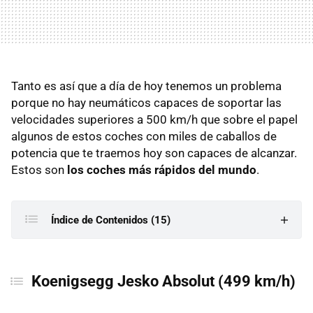
Tanto es así que a día de hoy tenemos un problema
porque no hay neumáticos capaces de soportar las
velocidades superiores a 500 km/h que sobre el papel
algunos de estos coches con miles de caballos de
potencia que te traemos hoy son capaces de alcanzar.
Estos son
los coches más rápidos del mundo
.
Índice de Contenidos (15)
Koenigsegg Jesko Absolut (499 km/h)
Koenigsegg Jesko Absolut
(499 km/h)
BYD Yangwang U9 Xtreme (496 km/h)
Bugatti Chiron Super Sport 300+ (490,48 km/h)