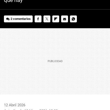
que hay
2 comentarios
FACEBOOK
TWITTER
FLIPBOARD
E-
WHATSAPP
MAIL
12 Abril 2026