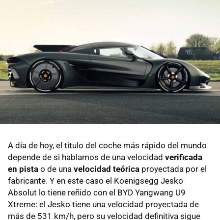
Hennessey Venom F5 (484 km/h)
SSC Tuatara (474 km/h)
Bugatti Chiron Sport (458 km/h)
Koenigsegg Regera (450 km/h)
Koenigsegg Agera RS (444,6 km/h)
Hennessey Venom GT (435,1 km/h)
Bugatti Veyron Super Sport (434,5 km/h)
A día de hoy, el título del coche más rápido del mundo
depende de si hablamos de una velocidad
verificada
Rimac Nevera R (431 km/h)
en pista
o de una
velocidad teórica
proyectada por el
SSC Ultimate Aero TT (412 km/h)
fabricante. Y en este caso el Koenigsegg Jesko
Absolut lo tiene reñido con el BYD Yangwang U9
McLaren Speedtail (411 km/h)
Xtreme: el Jesko tiene una velocidad proyectada de
más de 531 km/h, pero su velocidad definitiva sigue
Saleen S7 Twin Turbo (399 km/h)