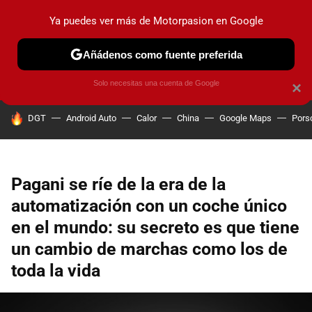
Ya puedes ver más de Motorpasion en Google
PRUEBAS
COCHES ELÉCTRICOS
OBSERVATORIO
F1
Añádenos como fuente preferida
Solo necesitas una cuenta de Google
×
HOY SE HABLA DE
DGT
Android Auto
Calor
China
Google Maps
Pors
Pagani se ríe de la era de la
automatización con un coche único
en el mundo: su secreto es que tiene
un cambio de marchas como los de
toda la vida