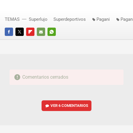
TEMAS
Superlujo
Superdeportivos
Pagani
Pagan
FACEBOOK
TWITTER
FLIPBOARD
E-
WHATSAPP
MAIL
Comentarios cerrados
VER
6 COMENTARIOS