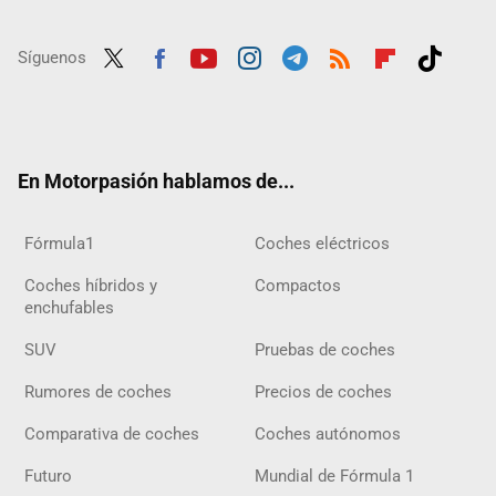
Síguenos
Twit
Fac
Yout
Inst
Tele
RSS
Flip
Tikt
ter
ebo
ube
agra
gra
boar
ok
ok
m
m
d
En Motorpasión hablamos de...
Fórmula1
Coches eléctricos
Coches híbridos y
Compactos
enchufables
SUV
Pruebas de coches
Rumores de coches
Precios de coches
Comparativa de coches
Coches autónomos
Futuro
Mundial de Fórmula 1