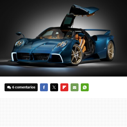
6 comentarios
FACEBOOK
TWITTER
FLIPBOARD
E-
WHATSAPP
MAIL