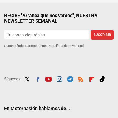
RECIBE "Arranca que nos vamos", NUESTRA
NEWSLETTER SEMANAL
SUSCRIBIR
Suscribiéndote aceptas nuestra
política de privacidad
Síguenos
Twit
Fac
Yout
Inst
Tele
RSS
Flip
Tikt
ter
ebo
ube
agra
gra
boar
ok
ok
m
m
d
En Motorpasión hablamos de...