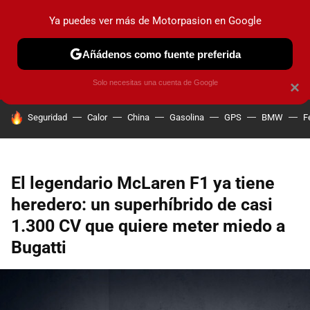
Ya puedes ver más de Motorpasion en Google
PRUEBAS
COCHES ELÉCTRICOS
OBSERVATORIO
F1
Añádenos como fuente preferida
Solo necesitas una cuenta de Google
×
HOY SE HABLA DE
Seguridad
Calor
China
Gasolina
GPS
BMW
F
El legendario McLaren F1 ya tiene
heredero: un superhíbrido de casi
1.300 CV que quiere meter miedo a
Bugatti