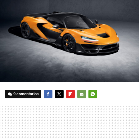
9 comentarios
FACEBOOK
TWITTER
FLIPBOARD
E-
WHATSAPP
MAIL