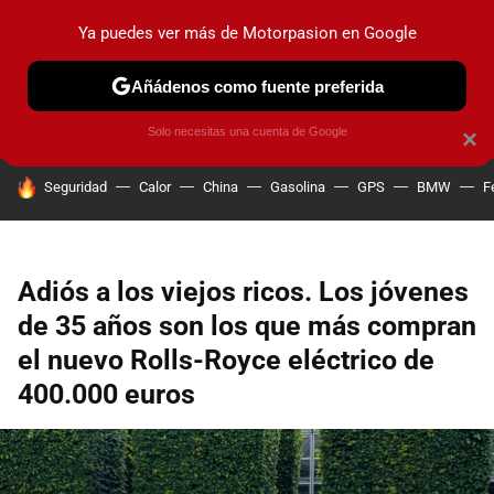
Ya puedes ver más de Motorpasion en Google
PRUEBAS
COCHES ELÉCTRICOS
OBSERVATORIO
F1
Añádenos como fuente preferida
Solo necesitas una cuenta de Google
×
HOY SE HABLA DE
Seguridad
Calor
China
Gasolina
GPS
BMW
F
Adiós a los viejos ricos. Los jóvenes
de 35 años son los que más compran
el nuevo Rolls-Royce eléctrico de
400.000 euros