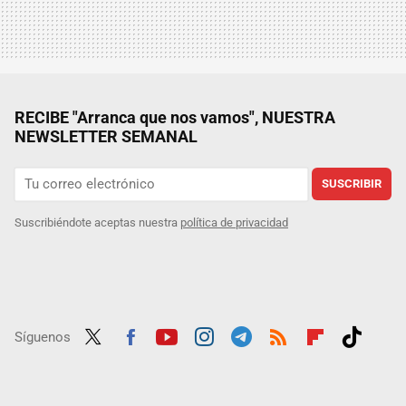
RECIBE "Arranca que nos vamos", NUESTRA
NEWSLETTER SEMANAL
SUSCRIBIR
Suscribiéndote aceptas nuestra
política de privacidad
Síguenos
Twit
Fac
Yout
Inst
Tele
RSS
Flip
Tikt
ter
ebo
ube
agra
gra
boar
ok