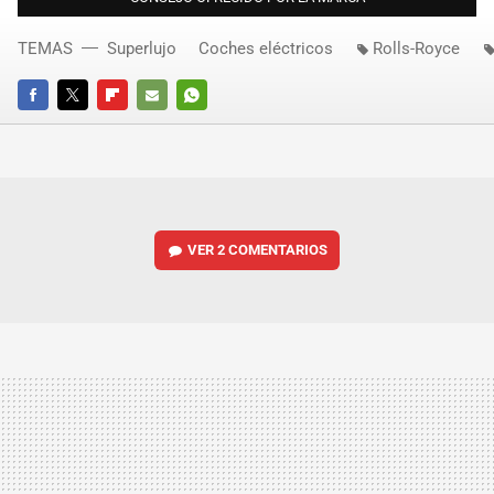
TEMAS
Superlujo
Coches eléctricos
Rolls-Royce
FACEBOOK
TWITTER
FLIPBOARD
E-
WHATSAPP
MAIL
VER
2 COMENTARIOS