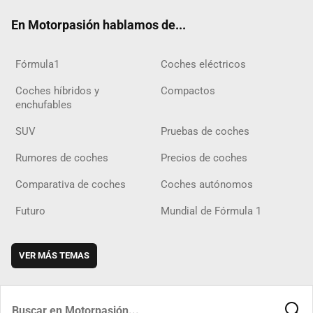
ok
m
m
d
En Motorpasión hablamos de...
Fórmula1
Coches eléctricos
Coches híbridos y
Compactos
enchufables
SUV
Pruebas de coches
Rumores de coches
Precios de coches
Comparativa de coches
Coches autónomos
Futuro
Mundial de Fórmula 1
VER MÁS TEMAS