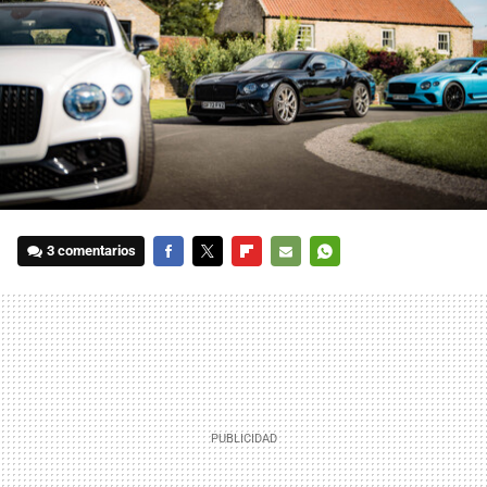
3 comentarios
FACEBOOK
TWITTER
FLIPBOARD
E-
WHATSAPP
MAIL