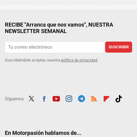
RECIBE "Arranca que nos vamos", NUESTRA
NEWSLETTER SEMANAL
SUSCRIBIR
Suscribiéndote aceptas nuestra
política de privacidad
Síguenos
Twit
Fac
Yout
Inst
Tele
RSS
Flip
Tikt
ter
ebo
ube
agra
gra
boar
ok
ok
m
m
d
En Motorpasión hablamos de...