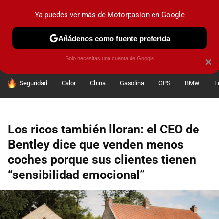
Ya puedes ver más de Motorpasion en Google
PRUEBAS
COCHES ELÉCTRICOS
OBSERVATORIO
F1
Añádenos como fuente preferida
Solo necesitas una cuenta de Google
×
HOY SE HABLA DE
Seguridad
Calor
China
Gasolina
GPS
BMW
F
Los ricos también lloran: el CEO de
Bentley dice que venden menos
coches porque sus clientes tienen
“sensibilidad emocional”