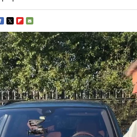
ACEBOOK
TWITTER
FLIPBOARD
E-
MAIL