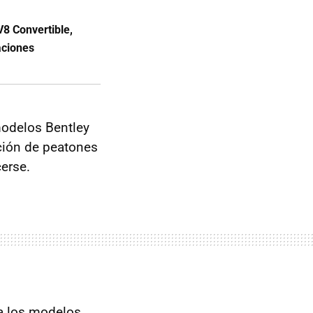
8 Convertible,
aciones
modelos Bentley
ción de peatones
cerse.
ra los modelos