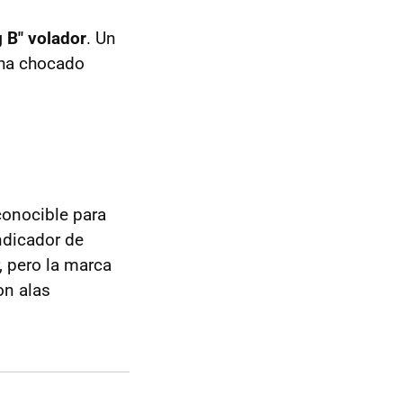
 B" volador
. Un
 ha chocado
conocible para
ndicador de
, pero la marca
on alas