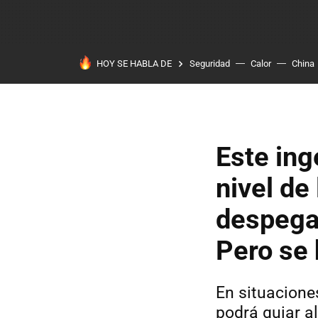
HOY SE HABLA DE
Seguridad
Calor
China
Este ing
nivel de
despega 
Pero se 
En situacione
podrá guiar al