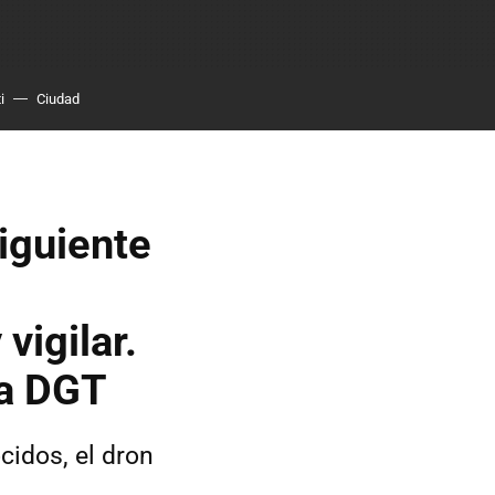
i
Ciudad
siguiente
vigilar.
la DGT
cidos, el dron