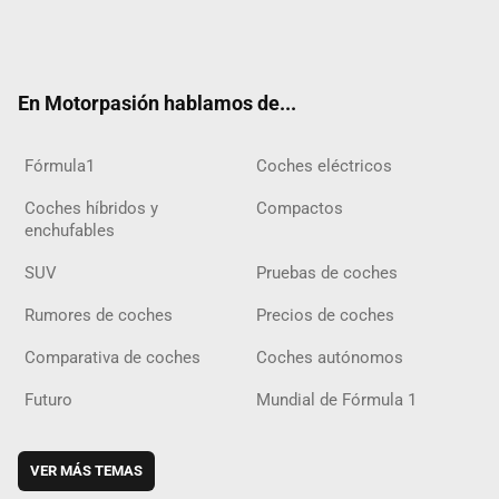
Twit
Fac
Yout
Inst
Tele
RSS
Flip
Tikt
ter
ebo
ube
agra
gra
boar
ok
ok
m
m
d
En Motorpasión hablamos de...
Fórmula1
Coches eléctricos
Coches híbridos y
Compactos
enchufables
SUV
Pruebas de coches
Rumores de coches
Precios de coches
Comparativa de coches
Coches autónomos
Futuro
Mundial de Fórmula 1
VER MÁS TEMAS