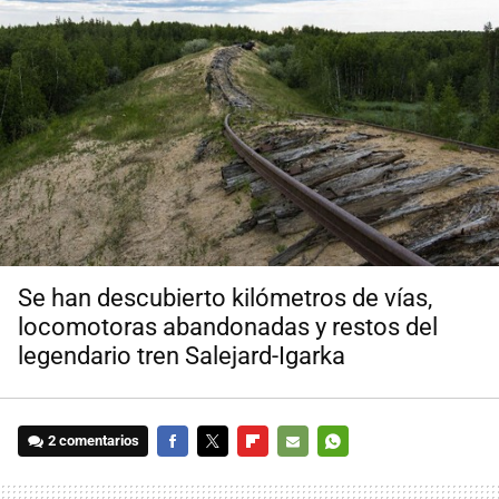
Se han descubierto kilómetros de vías,
locomotoras abandonadas y restos del
legendario tren Salejard-Igarka
2 comentarios
FACEBOOK
TWITTER
FLIPBOARD
E-
WHATSAPP