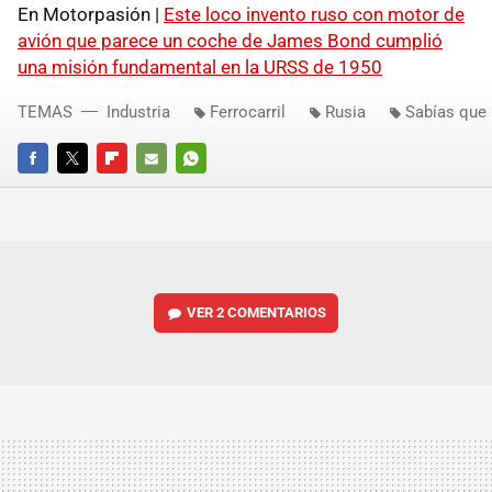
En Motorpasión |
Este loco invento ruso con motor de
avión que parece un coche de James Bond cumplió
una misión fundamental en la URSS de 1950
TEMAS
Industria
Ferrocarril
Rusia
Sabías que
FACEBOOK
TWITTER
FLIPBOARD
E-
WHATSAPP
MAIL
VER
2 COMENTARIOS