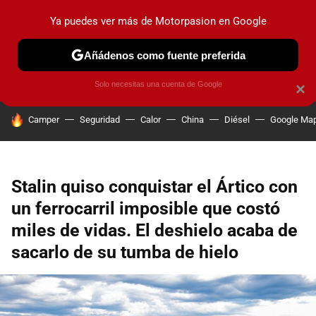
Ya puedes ver más de Motorpasion en Google
PRUEBAS
COCHES ELÉCTRICOS
OBSERVATORIO
F1
Añádenos como fuente preferida
Solo necesitas una cuenta de Google
×
HOY SE HABLA DE
Camper
Seguridad
Calor
China
Diésel
Google Ma
Stalin quiso conquistar el Ártico con
un ferrocarril imposible que costó
miles de vidas. El deshielo acaba de
sacarlo de su tumba de hielo