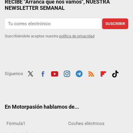
RECIBE "Arranca que nos vamos", NUESTRA
NEWSLETTER SEMANAL
SUSCRIBIR
Suscribiéndote aceptas nuestra
política de privacidad
Síguenos
Twit
Fac
Yout
Inst
Tele
RSS
Flip
Tikt
ter
ebo
ube
agra
gra
boar
ok
ok
m
m
d
En Motorpasión hablamos de...
Fórmula1
Coches eléctricos