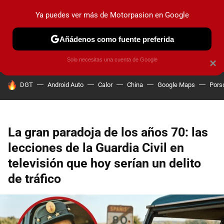
Ya puedes ver más de Motorpasion en Google
PRUEBAS
COCHES ELÉCTRICOS
OBSERVATORIO
F1
Añádenos como fuente preferida
Solo necesitas una cuenta de Google
×
HOY SE HABLA DE
DGT
Android Auto
Calor
China
Google Maps
Pors
La gran paradoja de los años 70: las
lecciones de la Guardia Civil en
televisión que hoy serían un delito
de tráfico