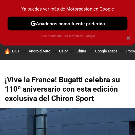
Ya puedes ver más de Motorpasion en Google
PRUEBAS
COCHES ELÉCTRICOS
OBSERVATORIO
F1
Añádenos como fuente preferida
Solo necesitas una cuenta de Google
×
HOY SE HABLA DE
DGT
Android Auto
Calor
China
Google Maps
Pors
¡Vive la France! Bugatti celebra su
110º aniversario con esta edición
exclusiva del Chiron Sport