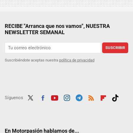
RECIBE "Arranca que nos vamos", NUESTRA
NEWSLETTER SEMANAL
SUSCRIBIR
Suscribiéndote aceptas nuestra
política de privacidad
Síguenos
Twit
Fac
Yout
Inst
Tele
RSS
Flip
Tikt
ter
ebo
ube
agra
gra
boar
ok
ok
m
m
d
En Motorpasión hablamos de...