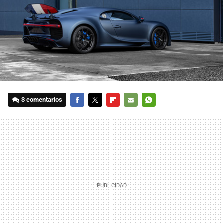
3 comentarios
FACEBOOK
TWITTER
FLIPBOARD
E-
WHATSAPP
MAIL