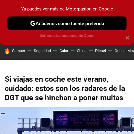
Ya puedes ver más de Motorpasion en Google
PRUEBAS
COCHES ELÉCTRICOS
OBSERVATORIO
F1
Añádenos como fuente preferida
Solo necesitas una cuenta de Google
×
HOY SE HABLA DE
Camper
Seguridad
Calor
China
Diésel
Google Ma
Si viajas en coche este verano,
cuidado: estos son los radares de la
DGT que se hinchan a poner multas