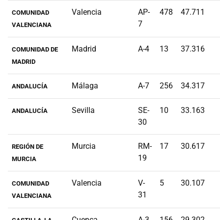
Valencia
AP-
478
47.711
COMUNIDAD
7
VALENCIANA
Madrid
A-4
13
37.316
COMUNIDAD DE
MADRID
Málaga
A-7
256
34.317
ANDALUCÍA
Sevilla
SE-
10
33.163
ANDALUCÍA
30
Murcia
RM-
17
30.617
REGIÓN DE
19
MURCIA
Valencia
V-
5
30.107
COMUNIDAD
31
VALENCIANA
Cuenca
A-3
156
29.302