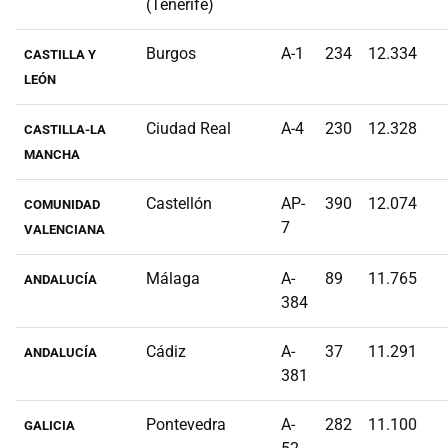
(Tenerife)
Burgos
A-1
234
12.334
CASTILLA Y
LEÓN
Ciudad Real
A-4
230
12.328
CASTILLA-LA
MANCHA
Castellón
AP-
390
12.074
COMUNIDAD
7
VALENCIANA
Málaga
A-
89
11.765
ANDALUCÍA
384
Cádiz
A-
37
11.291
ANDALUCÍA
381
Pontevedra
A-
282
11.100
GALICIA