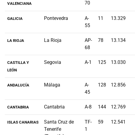
70
VALENCIANA
Pontevedra
A-
11
13.329
GALICIA
55
La Rioja
AP-
78
13.134
LA RIOJA
68
Segovia
A-1
125
13.030
CASTILLA Y
LEÓN
Málaga
A-
128
12.856
ANDALUCÍA
45
Cantabria
A-8
144
12.769
CANTABRIA
Santa Cruz de
TF-
59
12.541
ISLAS CANARIAS
Tenerife
1