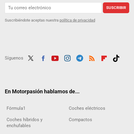
SUSCRIBIR
Suscribiéndote aceptas nuestra
política de privacidad
Síguenos
Twit
Fac
Yout
Inst
Tele
RSS
Flip
Tikt
ter
ebo
ube
agra
gra
boar
ok
ok
m
m
d
En Motorpasión hablamos de...
Fórmula1
Coches eléctricos
Coches híbridos y
Compactos
enchufables