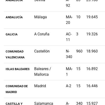
ANDALUCÍA
92
Málaga
MA-
10
19.645
ANDALUCÍA
20
A Coruña
AC-
3
19.326
GALICIA
11
Castellón
N-
960
18.960
COMUNIDAD
340
VALENCIANA
Baleares /
MA-
15
16.892
ISLAS BALEARES
Mallorca
1
Madrid
A-2
15
16.446
COMUNIDAD DE
MADRID
Salamanca
A-
340
15.927
CASTILLA Y