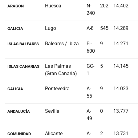
Huesca
N-
202
14.402
ARAGÓN
240
Lugo
A-8
545
14.289
GALICIA
Baleares / Ibiza
EI-
9
14.271
ISLAS BALEARES
600
Las Palmas
GC-
5
14.145
ISLAS CANARIAS
(Gran Canaria)
1
Pontevedra
A-
9
14.023
GALICIA
55
Sevilla
A-
0
13.777
ANDALUCÍA
49
Alicante
A-
2
13.731
COMUNIDAD