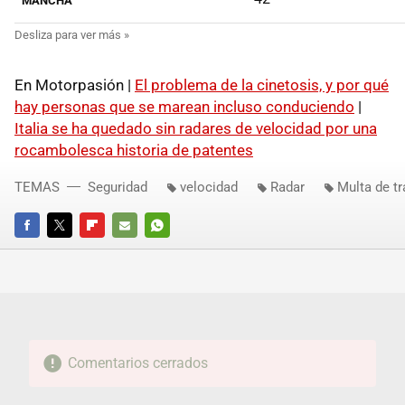
MANCHA
En Motorpasión |
El problema de la cinetosis, y por qué
hay personas que se marean incluso conduciendo
|
Italia se ha quedado sin radares de velocidad por una
rocambolesca historia de patentes
TEMAS
Seguridad
velocidad
Radar
Multa de tr
FACEBOOK
TWITTER
FLIPBOARD
E-
WHATSAPP
MAIL
Comentarios cerrados