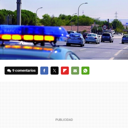
9 comentarios
FACEBOOK
TWITTER
FLIPBOARD
E-
WHATSAPP
MAIL