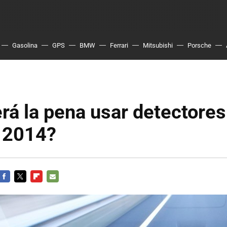
Gasolina
GPS
BMW
Ferrari
Mitsubishi
Porsche
á la pena usar detectores
n 2014?
FACEBOOK
TWITTER
FLIPBOARD
E-
MAIL