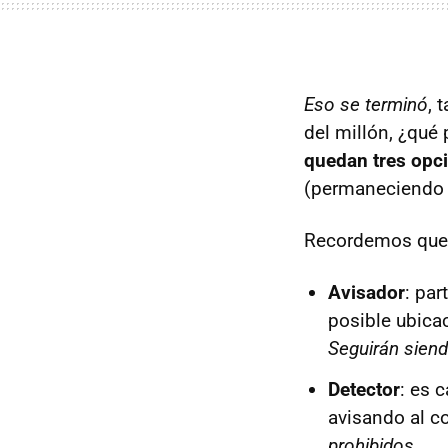
Eso se terminó
, 
del millón, ¿qué
quedan tres opc
(permaneciendo 
Recordemos que h
Avisador
: par
posible ubicac
Seguirán siend
Detector
: es 
avisando al c
prohibidos