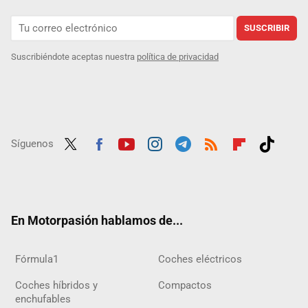
SUSCRIBIR
Suscribiéndote aceptas nuestra
política de privacidad
Síguenos
Twit
Fac
Yout
Inst
Tele
RSS
Flip
Tikt
ter
ebo
ube
agra
gra
boar
ok
ok
m
m
d
En Motorpasión hablamos de...
Fórmula1
Coches eléctricos
Coches híbridos y
Compactos
enchufables