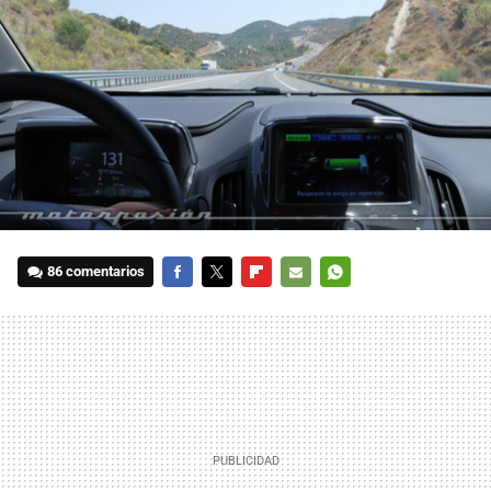
86 comentarios
FACEBOOK
TWITTER
FLIPBOARD
E-
WHATSAPP
MAIL