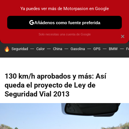
Ya puedes ver más de Motorpasion en Google
MENÚ
NUEVO
Añádenos como fuente preferida
PRUEBAS
COCHES ELÉCTRICOS
OBSERVATORIO
F1
Solo necesitas una cuenta de Google
×
HOY SE HABLA DE
Seguridad
Calor
China
Gasolina
GPS
BMW
F
130 km/h aprobados y más: Así
queda el proyecto de Ley de
Seguridad Vial 2013