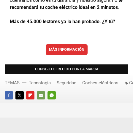
cuéntanos cómo es tu día a día y nuestro algoritmo
te
recomendará tu coche eléctrico ideal en 2 minutos
.
Más de 45.000 lectores ya lo han probado. ¿Y tú?
MÁS INFORMACIÓN
CONSEJO OFRECIDO POR LA MARCA
TEMAS
Tecnología
Seguridad
Coches eléctricos
C
FACEBOOK
TWITTER
FLIPBOARD
E-
WHATSAPP
MAIL