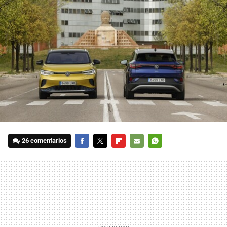
26 comentarios
FACEBOOK
TWITTER
FLIPBOARD
E-
WHATSAPP
MAIL