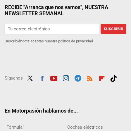
RECIBE "Arranca que nos vamos", NUESTRA
NEWSLETTER SEMANAL
SUSCRIBIR
Suscribiéndote aceptas nuestra
política de privacidad
Síguenos
Twit
Fac
Yout
Inst
Tele
RSS
Flip
Tikt
ter
ebo
ube
agra
gra
boar
ok
ok
m
m
d
En Motorpasión hablamos de...
Fórmula1
Coches eléctricos