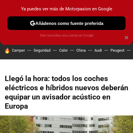
Ya puedes ver más de Motorpasion en Google
MENÚ
NUEVO
Añádenos como fuente preferida
PRUEBAS
COCHES ELÉCTRICOS
OBSERVATORIO
F1
Solo necesitas una cuenta de Google
×
HOY SE HABLA DE
Camper
Seguridad
Calor
China
Audi
Peugeot
Llegó la hora: todos los coches
eléctricos e híbridos nuevos deberán
equipar un avisador acústico en
Europa